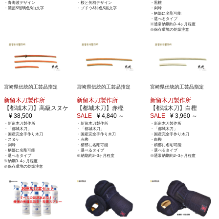
・青海波デザイン
・桜と矢柄デザイン
・黒檀
・濃藍&瑠璃色&白文字
・ブドウ&緋色&黒文字
・剣峰
・柄部に名彫可能
・選べるタイプ
※通常納期約3~4ヶ月程度
※保存環境の乾燥注意
宮崎県伝統的工芸品指定
宮崎県伝統的工芸品指定
宮崎県伝統的工芸品指定
新留木刀製作所
新留木刀製作所
新留木刀製作所
【都城木刀】高級スヌケ
【都城木刀】赤樫
【都城木刀】白樫
¥ 38,500
SALE
¥ 4,840 ～
SALE
¥ 3,960 ～
・新留木刀製作所
・新留木刀製作所
・新留木刀製作所
・「都城木刀」
・「都城木刀」
・「都城木刀」
・国産完全手作り木刀
・国産完全手作り木刀
・国産完全手作り木刀
・スヌケ
・赤樫
・白樫
・剣峰
・柄部に名彫可能
・柄部に名彫可能
・柄部に名彫可能
・選べるタイプ
・選べるタイプ
・選べるタイプ
※納期約2~3ヶ月程度
※通常納期約2~3ヶ月程度
※納期3~4ヶ月程度
※保存環境の乾燥注意