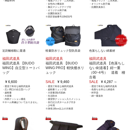
・伸縮率0%
・地域ブランド「三河木綿」
・地域ブランド「三河木綿」
・女性向け晒道衣
・オリジナル刺子織
・胸元マジックテープ付
・抗菌防臭加工
・オリジナル刺子織
・抗菌防臭加工
※意匠登録番号1354231号
近距離移動に最適
軽量防水リュック型防具袋
色落ちしない綿素材
福田武道具
福田武道具
福田武道具
福田武道具 【BUDO
福田武道具 【BUDO
福田武道具 【色落ちし
WING】自立型トートバ
WING PRO】軽快撥水リ
ない剣道着】紺一重
ッグ
ュック
（00~4号） 道着 稽
古着
¥ 6,600
SALE
¥ 9,460
SALE
¥ 4,287 ～
・霞流で有名な福田武道具
・霞流で有名な福田武道具
・霞流で有名な福田武道具
・広い間口の自立型バッグ
・超軽量リュック型
・色落ちを抑えた綿道衣
・超軽量
・大容量2段式収納
・科学染
・大容量
・生活防水
・綿一重道衣
・内部クッション構造
・後背部クッション入りメッシュ
※ネーム刺繍はついておりません。
・自己記入式ネームタグ付き
・少年用
※身長130cm以上の方推奨