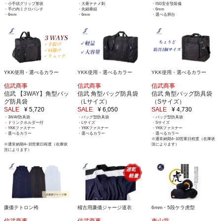
・小手頭グリップ形状
・大垂ナナメ刺
・ISG安全顎装備
・手の内ミクロパンチ
・先細垂紐
・6mm
・6mm
・6mm
・選べる胴台
YKK使用・選べるカラー
YKK使用・選べるカラー
YKK使用・選べるカラー
信武商事
信武商事
信武商事
信武 【3WAY】角型バッ
信武 角型バッグ防具袋
信武 角型バッグ防具袋
グ防具袋
（Lサイズ）
（Sサイズ）
SALE
¥ 5,720
SALE
¥ 6,050
SALE
¥ 4,730
・3WAY防具袋
・バッグ型防具袋
・バッグ型防具袋
・ドリンクホルダー付
・Lサイズ
・Sサイズ
・YKKファスナー
・YKKファスナー
・YKKファスナー
・選べるカラー
・選べるカラー
・選べるカラー
※通常納期4~10営業日程度（在庫状
※通常納期4~10営業日程度（在庫状
況によります）
況によります）
稽古用廉価ジャージ道衣
6mm・5段ケラ虎型
廉価テトロン袴
信武商事
東山堂