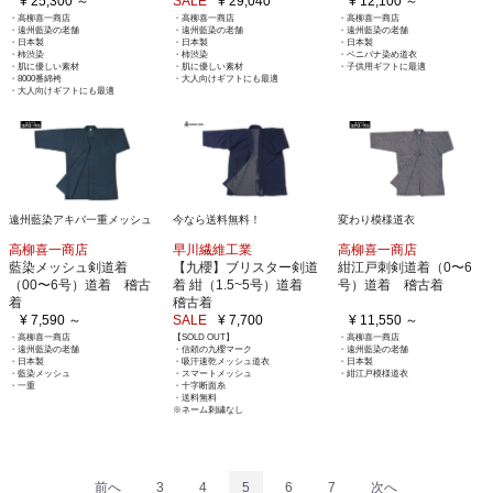
¥ 25,300 ～
SALE
¥ 29,040
¥ 12,100 ～
・高柳喜一商店
・高柳喜一商店
・高柳喜一商店
・遠州藍染の老舗
・遠州藍染の老舗
・遠州藍染の老舗
・日本製
・日本製
・日本製
・柿渋染
・柿渋染
・ベニバナ染め道衣
・肌に優しい素材
・肌に優しい素材
・子供用ギフトに最適
・8000番綿袴
・大人向けギフトにも最適
・大人向けギフトにも最適
遠州藍染アキバ一重メッシュ
今なら送料無料！
変わり模様道衣
高柳喜一商店
早川繊維工業
高柳喜一商店
藍染メッシュ剣道着
【九櫻】ブリスター剣道
紺江戸刺剣道着（0〜6
（00〜6号）道着 稽古
着 紺（1.5~5号）道着
号）道着 稽古着
着
稽古着
¥ 7,590 ～
SALE
¥ 7,700
¥ 11,550 ～
・高柳喜一商店
【SOLD OUT】
・高柳喜一商店
・遠州藍染の老舗
・信頼の九櫻マーク
・遠州藍染の老舗
・日本製
・吸汗速乾メッシュ道衣
・日本製
・藍染メッシュ
・スマートメッシュ
・紺江戸模様道衣
・一重
・十字断面糸
・送料無料
※ネーム刺繍なし
前へ
3
4
5
6
7
次へ