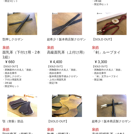
・限定1セット
・2本1組
・限定35セット
型押しクロザン
超希少！阪本商店製クロザン
【SOLD OUT】
泉皓
泉皓
泉皓
面乳革（下付け用・2本
高級面乳革（上付け用）
「剣」ループタイ
1組）
¥ 660
¥ 4,400
¥ 3,300
【SOLD OUT】
【SOLD OUT】
【SOLD OUT】
・胴胸製作の大名人「泉皓」
・胴胸製作の大名人「泉皓」
・胴胸製作の大名人「泉皓」
・残余在庫市
・残余在庫市
・残余在庫市
・型押しクロザン
・阪本商店製手揉みクロザン
・「剣」文字ループタイ
・下付け用面乳革
・上付け用面乳革
・限定3枚
・2本1組
・限定7本
・限定50セット
顎（突垂）部品
【SOLD OUT】
超希少！阪本商店製クロザン
泉皓
泉皓
泉皓