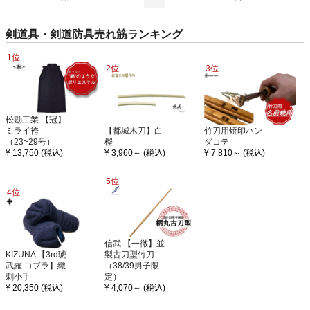
剣道具・剣道防具売れ筋ランキング
1位
2位
3位
松勘工業 【冠】
ミライ袴
【都城木刀】白
竹刀用焼印ハン
（23~29号）
樫
ダコテ
¥ 13,750
(税込)
¥ 3,960
～
(税込)
¥ 7,810
～
(税込)
5位
4位
信武 【一徹】並
KIZUNA 【3rd琥
製古刀型竹刀
武羅 コブラ】織
（38/39男子限
刺小手
定）
¥ 20,350
(税込)
¥ 4,070
～
(税込)