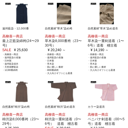
遠州藍染・12,000番
自然素材”草木”染め袴
自然素材”草木”染め道衣
高柳喜一商店
高柳喜一商店
高柳喜一商店
最上正藍染綿袴(24〜29
草木染8,000番袴（23〜
草木染一重剣道着（1〜
号)
30号）
6号）道着 稽古着
SALE
¥ 25,630
¥ 20,240 ～
¥ 14,190 ～
・高柳喜一商店
・高柳喜一商店
・高柳喜一商店
・遠州藍染の老舗
・遠州藍染の老舗
・遠州藍染の老舗
・日本製
・日本製
・日本製
・遠州藍染道衣
・草木染
・草木染
・天然発酵藍染
・肌に優しい素材
・肌に優しい素材
・12,000番綿袴
・8000番綿袴
・大人向けギフトにも最適
・大人向けギフトにも最適
自然素材”柿渋”染め袴
自然素材”柿渋”染め道衣
カラー染道衣
高柳喜一商店
高柳喜一商店
高柳喜一商店
柿渋染8,000番袴（23〜
柿渋染一重剣道着（0〜
ベニバナ剣道着（00〜5
29号）
6号） 道着 稽古着
号）道着 稽古着