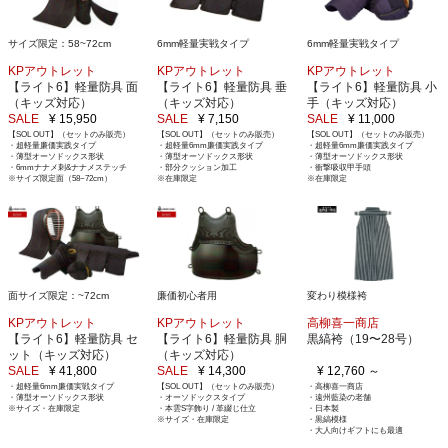
サイズ限定：58~72cm
6mm軽量実戦タイプ
6mm軽量実戦タイプ
KPアウトレット
KPアウトレット
KPアウトレット
【ライト6】軽量防具 面
【ライト6】軽量防具 垂
【ライト6】軽量防具 小
（キッズ対応）
（キッズ対応）
手（キッズ対応）
SALE
¥ 15,950
SALE
¥ 7,150
SALE
¥ 11,000
【SOL OUT】（セットのみ販売）
【SOL OUT】（セットのみ販売）
【SOL OUT】（セットのみ販売）
・超軽量廉価実践タイプ
・超軽量6mm廉価実践タイプ
・超軽量6mm廉価実践タイプ
・薄型オーソドックス形状
・薄型オーソドックス形状
・薄型オーソドックス形状
・6mmナナメ刺&ナナメステッチ
・部分クッション加工
・衝撃吸収甲手頭
※サイズ限定面（58~72cm）
※在庫限定
※在庫限定
面サイズ限定：~72cm
廉価初心者用
変わり模様袴
KPアウトレット
KPアウトレット
高柳喜一商店
【ライト6】軽量防具 セ
【ライト6】軽量防具 胴
黒縞袴（19〜28号）
ット（キッズ対応）
（キッズ対応）
SALE
¥ 41,800
SALE
¥ 14,300
¥ 12,760 ～
・超軽量6mm廉価実戦タイプ
【SOL OUT】（セットのみ販売）
・高柳喜一商店
・薄型オーソドックス形状
・オーソドックスタイプ
・遠州藍染の老舗
※サイズ・在庫限定
・本雲S字飾り / 革綴じ仕立
・日本製
※サイズ・在庫限定
・黒縞模様
・大人向けギフトにも最適