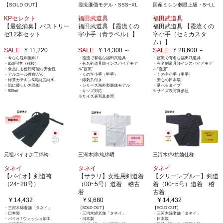
【SOLD OUT】
霞流廉価モデル・SSS~XL
国産ミシン刺最上級・S~LL
KPセレクト
福田武道具
福田武道具
【最強消臭】パストリー
福田武道具 【霞流くの
福田武道具 【霞流くの
ゼ12本セット
字小手（青ラベル）】
字小手（セミカスタ
ム）】
SALE
¥ 11,220
SALE
¥ 14,300 ～
SALE
¥ 28,600 ～
・今なら送料無料！
・霞流で有名な福田武道具
・霞流で有名な福田武道具
・850円/本（税抜）
・有名剣道具師インスパイアモデ
・有名剣道具師インスパイアモデ
・食品にも使用可能な安全性
ル”霞流”
ル”霞流”
・アルコール度数77%
・くの字小手（甲手）
・くの字小手（甲手）
・緑茶カテキン&高純度純水
・織刺爪付き
・安心の日本製
・肌に優しい無添加
・シリーズ海外製廉価モデル
・選べるタイプ
・500ml
・キッズ対応
※サイズ表写真参照
※サイズ表写真参照
元祖バイオ加工綿袴
三河木綿/純綿晒
三河木綿/抗菌仕様
タネイ
タネイ
タネイ
【バイオ】剣道袴
【サラリ】女性用剣道着
【クリーンブルー】剣道
（24~28号）
（00~5号）道着 稽古
着（00~5号）道着 稽
着
古着
¥ 14,432
¥ 9,680
¥ 14,432
・三河木綿老舗「タネイ」
【SOLD OUT】
【SOLD OUT】
・日本製
・三河木綿老舗「タネイ」
・三河木綿老舗「タネイ」
・バイオ / ウォッシュ加工
・日本製
・日本製