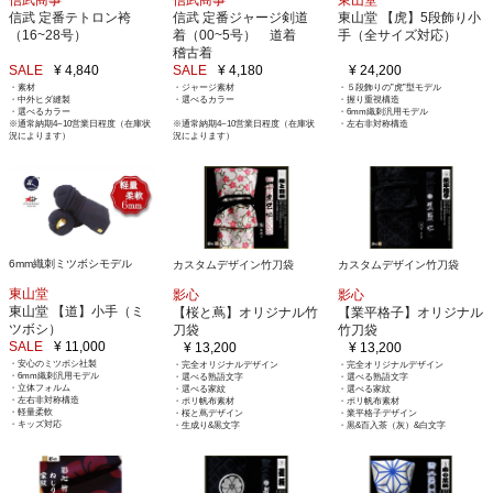
信武商事
信武 定番ジャージ剣道
東山堂 【虎】5段飾り小
信武 定番テトロン袴
着（00~5号） 道着
手（全サイズ対応）
（16~28号）
稽古着
SALE
¥ 4,180
¥ 24,200
SALE
¥ 4,840
・ジャージ素材
・５段飾りの”虎”型モデル
・素材
・選べるカラー
・握り重視構造
・中外ヒダ縫製
・6mm織刺汎用モデル
・選べるカラー
※通常納期4~10営業日程度（在庫状
・左右非対称構造
※通常納期4~10営業日程度（在庫状
況によります）
況によります）
6mm織刺ミツボシモデル
カスタムデザイン竹刀袋
カスタムデザイン竹刀袋
東山堂
影心
影心
東山堂 【道】小手（ミ
【桜と蔦】オリジナル竹
【業平格子】オリジナル
ツボシ）
刀袋
竹刀袋
SALE
¥ 11,000
¥ 13,200
¥ 13,200
・安心のミツボシ社製
・完全オリジナルデザイン
・完全オリジナルデザイン
・6mm織刺汎用モデル
・選べる熟語文字
・選べる熟語文字
・立体フォルム
・選べる家紋
・選べる家紋
・左右非対称構造
・ポリ帆布素材
・ポリ帆布素材
・軽量柔軟
・桜と蔦デザイン
・業平格子デザイン
・キッズ対応
・生成り&黒文字
・黒&百入茶（灰）&白文字