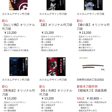
カスタムデザイン竹刀袋
カスタムデザイン竹刀袋
カスタムデザイン竹刀袋
影心
影心
影心
【ねじり梅】オリジナル
【菱】オリジナル竹刀袋
【麻の葉】オリジナル竹
竹刀袋
刀袋
¥ 13,200
¥ 13,200
¥ 13,200
・完全オリジナルデザイン
・完全オリジナルデザイン
・完全オリジナルデザイン
・選べる熟語文字
・選べる熟語文字
・選べる熟語文字
・選べる家紋
・選べる家紋
・選べる家紋
・ポリ帆布素材
・ポリ帆布素材
・ポリ帆布素材
・ねじり梅デザイン
・菱デザイン
・麻の葉デザイン
・黒&ブドウ色&白文字の配色
・黒&百人茶&白文字
・白&瑠璃色&黒文字
カスタムデザイン竹刀袋
カスタムデザイン竹刀袋
宮崎県伝統的工芸品指定
影心
影心
新留木刀製作所
【青海波】オリジナル竹
【桜と矢柄】オリジナル
【都城木刀】高級黒檀
刀袋
竹刀袋
¥ 13,200
¥ 13,200
SALE
¥ 30,800 ～
・完全オリジナルデザイン
・完全オリジナルデザイン
※材料枯渇につき一時受付停止中
・選べる熟語文字
・選べる熟語文字
・新留木刀製作所
・選べる家紋
・選べる家紋
・「都城木刀」
・ポリ帆布素材
・ポリ帆布素材
・国産完全手作り木刀