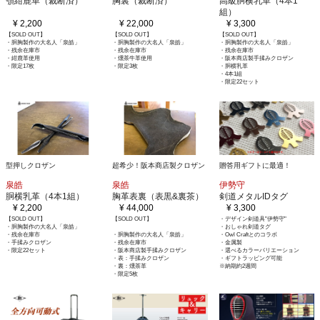
顎紺鹿革（裁断済）
胸裏（裁断済）
高級胴横乳革（4本1
組）
¥ 2,200
¥ 22,000
¥ 3,300
【SOLD OUT】
【SOLD OUT】
【SOLD OUT】
・胴胸製作の大名人「泉皓」
・胴胸製作の大名人「泉皓」
・胴胸製作の大名人「泉皓」
・残余在庫市
・残余在庫市
・残余在庫市
・紺鹿革使用
・燻茶牛革使用
・阪本商店製手揉みクロザン
・限定17枚
・限定3枚
・胴横乳革
・4本1組
・限定22セット
型押しクロザン
超希少！阪本商店製クロザン
贈答用ギフトに最適！
泉皓
泉皓
伊勢守
胴横乳革（4本1組）
胸革表裏（表黒&裏茶）
剣道メタルIDタグ
¥ 2,200
¥ 44,000
¥ 3,300
【SOLD OUT】
【SOLD OUT】
・デザイン剣道具"伊勢守"
・胴胸製作の大名人「泉皓」
・おしゃれ剣道タグ
・残余在庫市
・胴胸製作の大名人「泉皓」
・Owl Craftとのコラボ
・手揉みクロザン
・残余在庫市
・金属製
・限定22セット
・阪本商店製手揉みクロザン
・選べるカラーバリエーション
・表：手揉みクロザン
・ギフトラッピング可能
・裏：燻茶革
※納期約2週間
・限定5枚