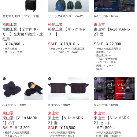
全方向可動スーツケース型
リュック&キャリー2WAY
A-1モデル・6mm
松勘工業
松勘工業
東山堂
松勘工業 【全方向キャ
松勘工業 【ザックキャ
東山堂 【A-1α MARK-
リー】全方位可動式・遠
リー】
2】面
征用
¥ 24,860 ～
SALE
¥ 18,810 ～
SALE
¥ 22,000
・全方向稼働
・豊富なラインナップの松勘工業
・神奈川八光堂共同開発
・スーツケース型
・リュック&キャリー2WAY
・面布団ナナメカット
・面金裏グレー
・「ISG」安全顎装備
・ハイビジョン面金
・内輪シルリード
・6mm
A-1モデル・6mm
A-モデル・6mm
A-1モデル・6mm
東山堂
東山堂
東山堂
東山堂 【A-1α MARK-
東山堂 【A-1α MARK-
東山堂 【A-1α MARK-
2】小手
2】垂
2】セット
SALE
¥ 13,200
SALE
¥ 16,500
¥ 71,500 ～
・神奈川八光堂共同開発
・神奈川八光堂共同開発
・神奈川八光堂共同開発
・小手裏シルリード
・左右大垂ナナメカット
・軽量・柔軟・布団カット