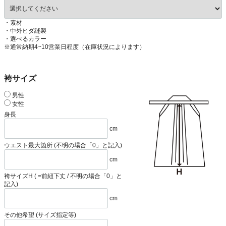
・素材
・中外ヒダ縫製
・選べるカラー
※通常納期4~10営業日程度（在庫状況によります）
袴サイズ
男性
女性
身長
cm
ウエスト最大箇所 (不明の場合「0」と記入)
cm
袴サイズH ( =前紐下丈 / 不明の場合「0」と
記入)
cm
その他希望 (サイズ指定等)