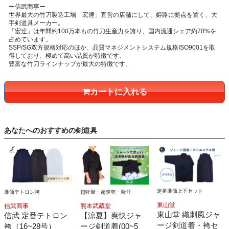
ー信武商事ー
世界最大の竹刀製造工場「宏逹」直営の店舗にして、姫路に拠点を置く、大
手剣道具メーカー。
「宏逹」は年間約100万本もの竹刀生産力を誇り、国内流通シェア約70%を
占めています。
SSP/SG双方規格対応のほか、品質マネジメントシステム規格ISO9001を取
得しており、極めて高い品質が特徴です。
豊富な竹刀ラインナップが最大の特徴です。
カートに入れる
あなたへのおすすめの剣道具
定番廉価上下セット
超軽量・超速乾・吸汗
廉価テトロン袴
東山堂
熊本武蔵堂
信武商事
東山堂 織刺風ジャ
【涼夏】爽快ジャ
信武 定番テトロン
ージ剣道着・袴セ
ージ剣道着(00~5
袴（16~28号）