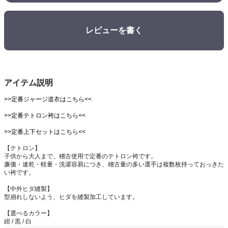
レビューを書く
アイテム説明
>>定番ジャージ道衣はこちら<<
>>定番テトロン袴はこちら<<
>>定番上下セットはこちら<<
【テトロン】
子供から大人まで、稽古使用で定番のテトロン袴です。
廉価・速乾・軽量・洗濯容易につき、稽古量の多い選手は複数枚持っておっきた
い袴です。
【中外ヒダ縫製】
型崩れしないよう、ヒダを縫製加工しています。
【選べるカラー】
紺 / 黒 / 白