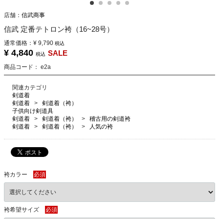
店舗：
信武商事
信武 定番テトロン袴（16~28号）
通常価格：
¥ 9,790
税込
¥ 4,840
SALE
税込
商品コード：
e2a
関連カテゴリ
剣道着
剣道着
剣道着（袴）
子供向け剣道具
剣道着
剣道着（袴）
稽古用の剣道袴
剣道着
剣道着（袴）
人気の袴
袴カラー
必須
袴希望サイズ
必須