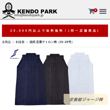
Menu
0
info@kendopark.jp
20,000円以上で送料無料！(同一店舗商品)
全商品
剣道着
信武 定番テトロン袴（16~28号）