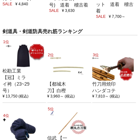
ット 道着 稽古
SALE
¥ 4,840
号) 道着 稽古着
着
SALE
¥ 3,630
SALE
¥ 7,700
～
剣道具・剣道防具売れ筋ランキング
1位
2位
3位
松勘工業
【冠】ミラ
イ袴（23~29
【都城木
竹刀用焼印
号）
刀】白樫
ハンダコテ
¥ 13,750
(税込)
¥ 3,960
～
(税込)
¥ 7,810
～
(税込)
5位
4位
信武 【一