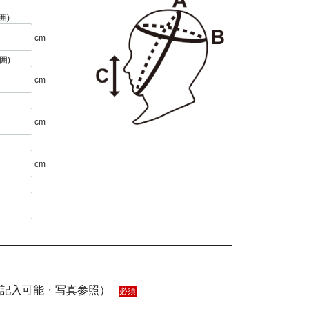
囲)
cm
囲)
cm
cm
cm
と記入可能・写真参照）
必須