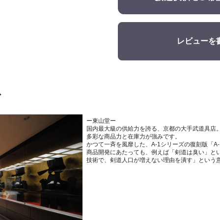
レビューを
ド
ー東山堂ー
国内最大級の供給力を誇る、京都の大手武道具店
多彩な商品力と在庫力が強みです。
かつて一斉を風靡した、A-1シリーズの復刻版「A-
商品開発にあたっても、例えば「剣道は臭い」と
技術で、剣道人口が増えない理由を潰す」という