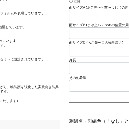
女性
面サイズA (あご先〜耳前〜つむじの周
フォルムを表現しています。
面サイズB (まゆ上ハチマキの位置の周
踏襲しています。
れています。
面サイズC (あご先〜目の物見高さ)
す。
るように設計されています。
身長
その他希望
がら、喉防護を強化した実践向き防具
です。
いたします）
刺繍名・刺繍色（「なし」