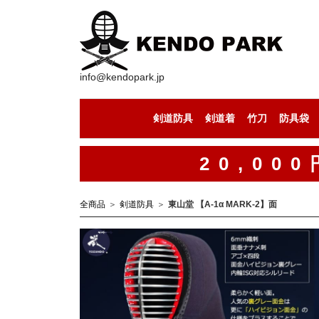
info@kendopark.jp
剣道防具
剣道着
竹刀
防具袋
剣道防具セット
剣道の面
剣道の小手
剣道の胴
剣道の垂
剣道着（上下セット）
剣道着（道着）
剣道着（袴）
セール中の竹刀
竹刀（通常型）
竹刀（八角型）
竹刀（古刀型）
竹刀（丸型）
竹刀（小判型）
竹刀（八角型）
手作りの竹刀
20,0
全商品
剣道防具
東山堂 【A-1α MARK-2】面