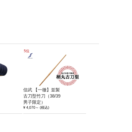
5位
信武 【一徹】並製
古刀型竹刀（38/39
男子限定）
¥ 4,070
～
(税込)