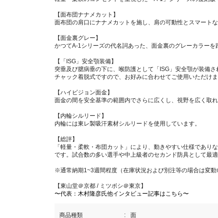
【面布団ナナメカット】
面布団の肩口にナナメカットを施し、肩の可動性とスマートな
【面金裏グレー】
かつてA-1シリーズの代名詞あった、面金裏のグレーカラーを
【「ISG」安全顎装備】
突垂及び臆病垂の下に、喉防護として「ISG」安全顎が装備さ
チャック着脱式ですので、お好みに合わせてご使用いただけま
【ハイビジョン面金】
面金の間を安全基準の範囲内でさらに広くし、視野を広く取れ
【内輪シルリード】
内輪には東レ製吸汗素材シルリードを使用しています。
【総評】
「軽量・柔軟・布団カット」により、動きやすい仕様でありな
です。試合数の多い選手や中上級者のセカンド防具として最適
※通常納期1~3週間程度（在庫状況および別注等の場合は変動
【東山堂＠京都 / ミツボシ＠東京】
〜代表：木村隆彦氏他インタビュー記事はこちら〜
商品種類
面