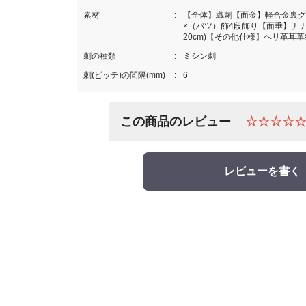
素材
【全体】織刺【面金】軽合金裏グ
×（バツ）飾4段飾り【面垂】ナナ
20cm)【その他仕様】ヘリ革耳
刺の種類
ミシン刺
刺(ピッチ)の間隔(mm)
6
この商品のレビュー
☆☆☆☆
レビューを書く