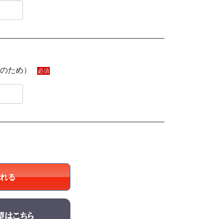
のため）
必須
れる