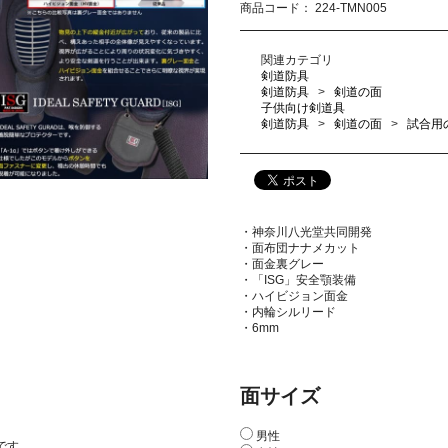
商品コード：
224-TMN005
関連カテゴリ
剣道防具
剣道防具
剣道の面
子供向け剣道具
剣道防具
剣道の面
試合用
・神奈川八光堂共同開発
・面布団ナナメカット
・面金裏グレー
・「ISG」安全顎装備
・ハイビジョン面金
・内輪シルリード
・6mm
面サイズ
男性
です。