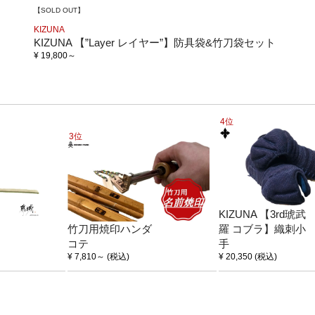
【SOLD OUT】
KIZUNA
KIZUNA 【”Layer レイヤー”】防具袋&竹刀袋セット
¥ 19,800
～
4位
3位
KIZUNA 【3rd琥武
竹刀用焼印ハンダ
羅 コブラ】織刺小
コテ
手
¥ 7,810
～
(税込)
¥ 20,350
(税込)