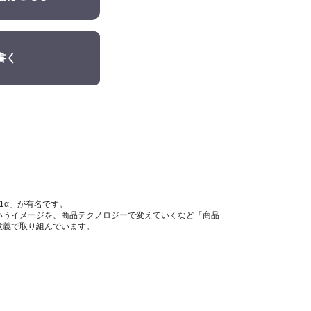
書く
。
1α」が有名です。
いうイメージを、商品テクノロジーで変えていくなど「商品
意義で取り組んでいます。