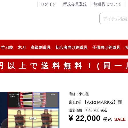
ログイン
新規会員登録
剣道具について
竹刀袋
木刀
高級剣道具
初心者向け剣道具
子供向け剣道具
人気の剣道防具セット
稽古用の剣道防具セット
試合用の剣道防具セット
人気の面
稽古用の面
試合用の面
人気の小手
稽古用の小手
試合用の小手
カスタム胴
人気の垂
稽古用の垂
試合用の垂
人気の剣道着
ジャージ系剣道着
綿道着
人気の袴
稽古用の剣道袴
綿袴
00円以上で送料無料！(同一
店舗：
東山堂
東山堂 【A-1α MARK-2】面
通常価格：
¥ 40,700
税込
¥ 22,000
税込
SALE