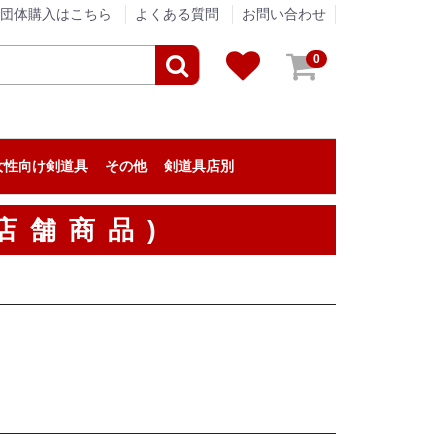
団体購入はこちら
よくある質問
お問い合わせ
0
女性向け剣道具
その他
剣道具店別
剣道具のメンテナンス
アパレル
贈答品
垂ネーム（垂名札）
剣道の小物
『栄光武道具 / 眞仁』
『浅間堂』
『松興堂』
『松勘工業』
『信武商事』
『伊勢守』
『東山堂』
『高柳喜一商店』
『福田武道具』
『タネイ』
『新留木刀製作所』
『影心』
『泉皓』
『松川武道具』
『野川染織工業』
『KIZUNA』
『西野竹刀製作所』
『米倉武道具』
『熊本武蔵堂』
『ミツボシ』
『日本武道宮崎』
『安信商会』
『三恵』
『剣道革工房 Zen』
『剣道具工房「秀」』
『永武堂』
『全日本剣道道場連盟』
『深川製磁』
『大和武道具製作所』
『むさし屋』
『ENN LIVING WORKS』
『KPセレクト』
剣道具・剣道防具のアウトレット
剣道具の修理
店舗商品)