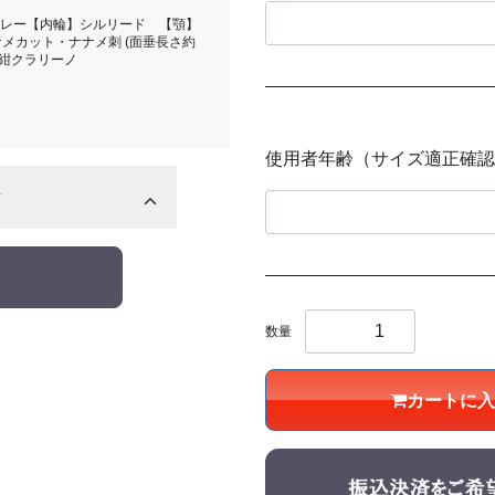
レー【内輪】シルリード 【顎】
メカット・ナナメ刺 (面垂長さ約
革紺クラリーノ
使用者年齢（サイズ適正確認
☆
数量
カートに入