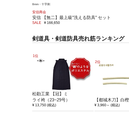
8mm・十字刺
安信商会
安信 【無二】最上級”洗える防具” セット
SALE
¥ 166,650
剣道具・剣道防具売れ筋ランキング
1位
2位
松勘工業 【冠】ミ
ライ袴（23~29号）
【都城木刀】白樫
¥ 13,750
(税込)
¥ 3,960
～
(税込)