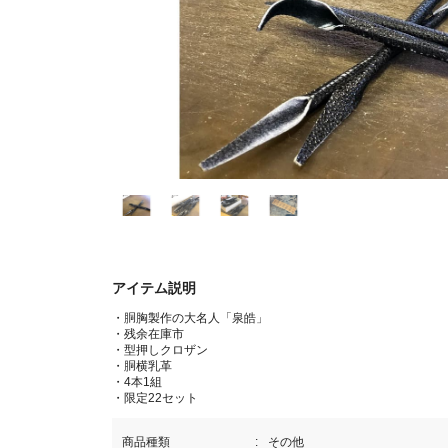
アイテム説明
・胴胸製作の大名人「泉皓」
・残余在庫市
・型押しクロザン
・胴横乳革
・4本1組
・限定22セット
商品種類
その他