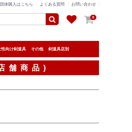
団体購入はこちら
よくある質問
お問い合わせ
0
女性向け剣道具
その他
剣道具店別
剣道具のメンテナンス
アパレル
贈答品
垂ネーム（垂名札）
剣道の小物
『栄光武道具 / 眞仁』
『浅間堂』
『松興堂』
『松勘工業』
『信武商事』
『伊勢守』
『東山堂』
『高柳喜一商店』
『福田武道具』
『タネイ』
『新留木刀製作所』
『影心』
『泉皓』
『松川武道具』
『野川染織工業』
『KIZUNA』
『西野竹刀製作所』
『米倉武道具』
『熊本武蔵堂』
『ミツボシ』
『日本武道宮崎』
『安信商会』
『三恵』
『剣道革工房 Zen』
『剣道具工房「秀」』
『永武堂』
『全日本剣道道場連盟』
『深川製磁』
『大和武道具製作所』
『むさし屋』
『ENN LIVING WORKS』
『KPセレクト』
剣道具・剣道防具のアウトレット
剣道具の修理
店舗商品)