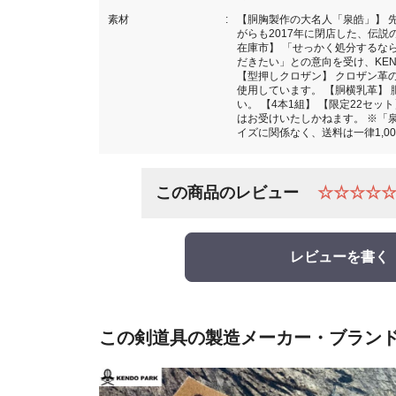
素材
【胴胸製作の大名人「泉皓」】 先
がらも2017年に閉店した、伝説
在庫市】 「せっかく処分するな
だきたい」との意向を受け、KEN
【型押しクロザン】 クロザン革
使用しています。 【胴横乳革】
い。 【4本1組】 【限定22セ
はお受けいたしかねます。 ※「
イズに関係なく、送料は一律1,0
この商品のレビュー
☆☆☆☆
レビューを書く
この剣道具の製造メーカー・ブラン