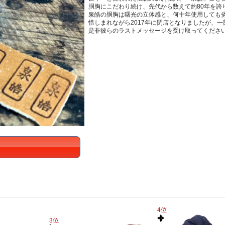
胴胸にこだわり続け、先代から数えて約80年を誇
泉皓の胴胸は曙光の立体感と、何十年使用しても
惜しまれながら2017年に閉店となりましたが、
是非彼らのラストメッセージを受け取ってくださ
4位
3位