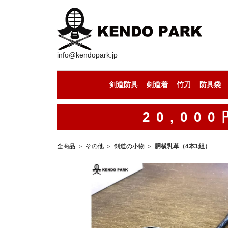
info@kendopark.jp
剣道防具
剣道着
竹刀
防具袋
剣道防具セット
剣道の面
剣道の小手
剣道の胴
剣道の垂
剣道着（上下セット）
剣道着（道着）
剣道着（袴）
セール中の竹刀
竹刀（通常型）
竹刀（八角型）
竹刀（古刀型）
竹刀（丸型）
竹刀（小判型）
竹刀（八角型）
手作りの竹刀
20,0
全商品
その他
剣道の小物
胴横乳革（4本1組）