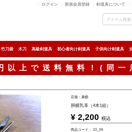
ログイン
新規会員登録
剣道具について
竹刀袋
木刀
高級剣道具
初心者向け剣道具
子供向け剣道具
人気の剣道防具セット
稽古用の剣道防具セット
試合用の剣道防具セット
人気の面
稽古用の面
試合用の面
人気の小手
稽古用の小手
試合用の小手
カスタム胴
人気の垂
稽古用の垂
試合用の垂
人気の剣道着
ジャージ系剣道着
綿道着
人気の袴
稽古用の剣道袴
綿袴
00円以上で送料無料！(同一
店舗：
泉皓
胴横乳革（4本1組）
¥ 2,200
税込
商品コード：
33_09