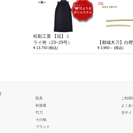
2位
松勘工業 【冠】ミ
ライ袴（23~29号）
【都城木刀】白樫
¥ 13,750
(税込)
¥ 3,960
～
(税込)
{
防具
ご利用
剣道着
よくあ
竹刀
当サイ
その他
ブランド