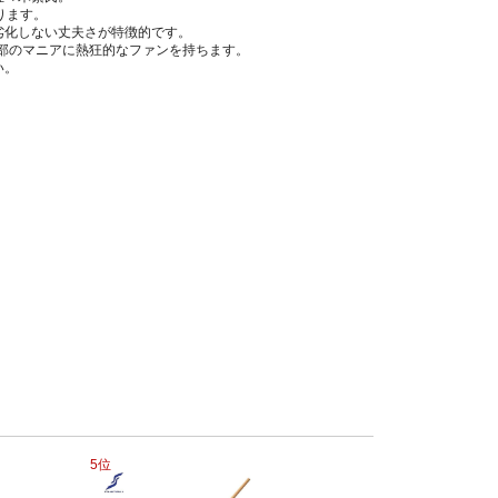
ります。
劣化しない丈夫さが特徴的です。
一部のマニアに熱狂的なファンを持ちます。
い。
5位