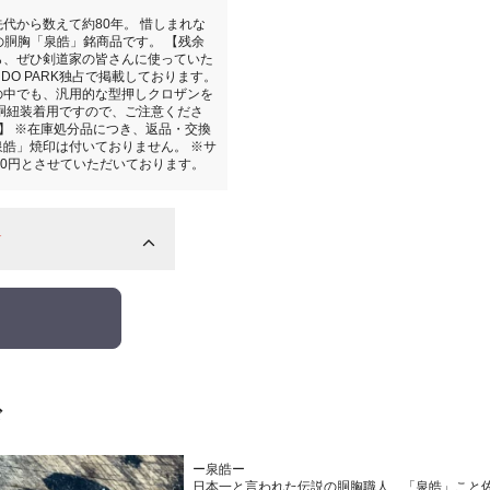
代から数えて約80年。 惜しまれな
の胴胸「泉皓」銘商品です。 【残余
ら、ぜひ剣道家の皆さんに使っていた
DO PARK独占で掲載しております。
の中でも、汎用的な型押しクロザンを
 胴紐装着用ですので、ご注意くださ
ット】 ※在庫処分品につき、返品・交換
泉皓」焼印は付いておりません。 ※サ
00円とさせていただいております。
☆
ド
ー泉皓ー
日本一と言われた伝説の胴胸職人、「泉皓」こと