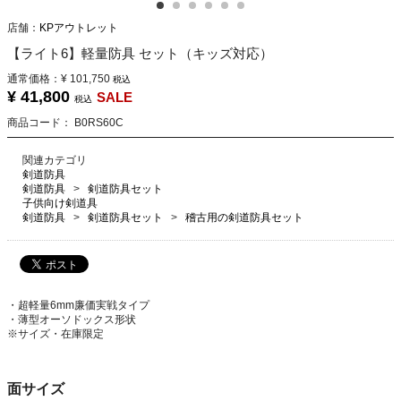
店舗：
KPアウトレット
【ライト6】軽量防具 セット（キッズ対応）
通常価格：
¥ 101,750
税込
¥ 41,800
SALE
税込
商品コード：
B0RS60C
関連カテゴリ
剣道防具
剣道防具
剣道防具セット
子供向け剣道具
剣道防具
剣道防具セット
稽古用の剣道防具セット
・超軽量6mm廉価実戦タイプ
・薄型オーソドックス形状
※サイズ・在庫限定
面サイズ