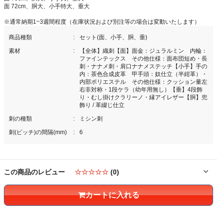
面 72cm、胴大、小手特大、垂大
※通常納期1~3週間程度（在庫状況および別注等の場合は変動いたします）
商品種類
セット(面、小手、胴、垂)
素材
【全体】織刺【面】面金：ジュラルミン 内輪：
ファインテックス その他仕様：面布団短め・長
刺・ナナメ刺・肩口ナナメステッチ【小手】手の
内：茶色合成皮革 甲手頭：奴仕立（半紺革）・
内部ポリエステル その他仕様：クッション量左
右非対称・1段ケラ（幼年用無し）【垂】4段飾
り・むし掛けクラリーノ・縁アイレザー【胴】兜
飾り / 革綴じ仕立
刺の種類
ミシン刺
刺(ピッチ)の間隔(mm)
6
この商品のレビュー
☆☆☆☆☆
(0)
カートに入れる