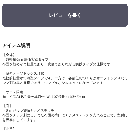
レビューを書く
アイテム説明
【全体】
・超軽量6mm廉価実践タイプ
布団を短めかつ軽量であり、廉価でありながら実践タイプの仕様です。
・薄型オーソドックス形状
比較的軽量かつ薄型タイプです。一方で、各部位のつくりはオーソドックスなミ
シン刺防具と同様であり、シンプルなシルエットになっています。
・サイズ限定
面サイズA (あご先〜耳前〜つむじの周囲)：58~72cm
【面】
・6mmナナメ刺&ナナメステッチ
布団をナナメ刺にし、また布団の肩口にナナメステッチを入れることで、型付け
を容易にしています。
【小手】