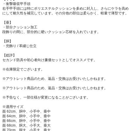
・衝撃吸収甲手頭
右手甲手頭には特にポリエステルクッションを多めに封入し、さらにケラを高め
にして耐久性を補完しています。その分他の部位は柔らかく、軽量で薄型です。
【垂】
・部分クッション加工
段飾りの間に、部分的に硬いクッション芯材を入れています。
【胴】
・兜飾り / 革綴じ仕立
【総評】
セカンド防具や初心者向け廉価セットとしてオススメです。
※在庫限定でございます。
※アウトレット商品のため、返品・交換はお受けいたしかねます。
※アウトレット商品のため、返品・交換はお受けいたしかねます。
※予告なく、一部仕様が変更になることがございます。
※適用サイズ
面 62cm、胴中、小手中、垂中
面 64cm、胴中、小手中、垂中
面 66cm、胴中、小手中、垂中
面 68cm、胴大、小手大、垂大
面 70cm、胴大、小手大、垂大