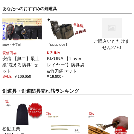
あなたへのおすすめの剣道具
ご購入いただけま
8mm・十字刺
【SOLD OUT】
せん2770
安信商会
KIZUNA
安信 【無二】最上
KIZUNA 【”Layer
級”洗える防具” セ
レイヤー”】防具袋
ット
&竹刀袋セット
SALE
¥ 166,650
¥ 19,800
～
剣道具・剣道防具売れ筋ランキング
1位
2位
3位
松勘工業