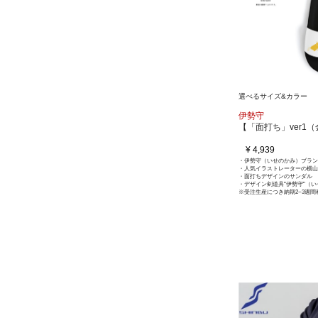
選べるサイズ&カラー
伊勢守
【「面打ち」ver1
¥ 4,939
・伊勢守（いせのかみ）ブラン
・人気イラストレーターの横山
・面打ちデザインのサンダル
・デザイン剣道具"伊勢守"（
※受注生産につき納期2~3週間