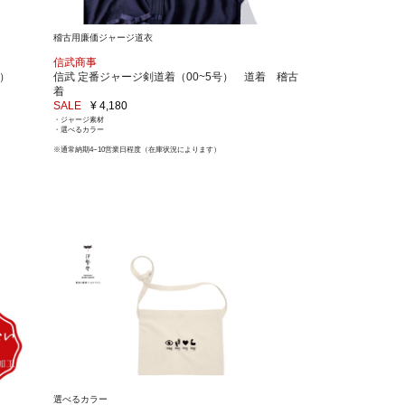
稽古用廉価ジャージ道衣
信武商事
定）
信武 定番ジャージ剣道着（00~5号） 道着 稽古
着
SALE
¥ 4,180
・ジャージ素材
・選べるカラー
※通常納期4~10営業日程度（在庫状況によります）
選べるカラー