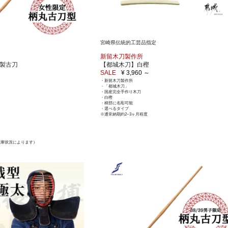
宮崎県伝統的工芸品指定
新留木刀製作所
並製古刀
【都城木刀】白樫
SALE
¥ 3,960 ～
・新留木刀製作所
・「都城木刀」
・国産完全手作り木刀
・白樫
・柄部に名彫可能
・選べるタイプ
※通常納期約2~3ヶ月程度
在庫状況によります）