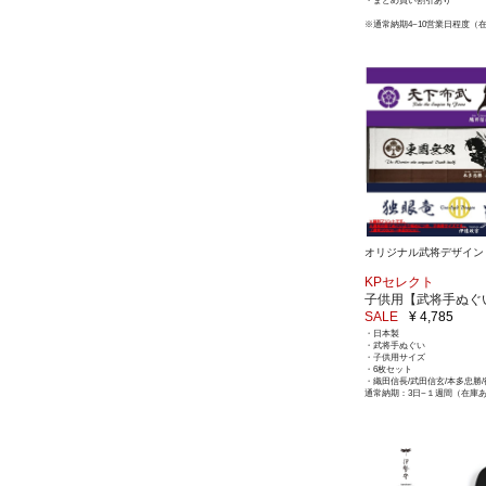
・まとめ買い割引あり
※通常納期4~10営業日程度（
オリジナル武将デザイン
KPセレクト
子供用【武将手ぬぐ
SALE
¥ 4,785
・日本製
・武将手ぬぐい
・子供用サイズ
・6枚セット
・織田信長/武田信玄/本多忠勝/
通常納期：3日~１週間（在庫