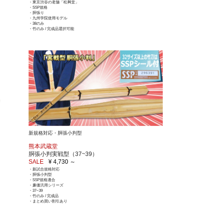
・東京渋谷の老舗「松興堂」
・SSP規格
・胴張り
・九州学院使用モデル
・38のみ
・竹のみ / 完成品選択可能
新規格対応・胴張小判型
熊本武蔵堂
胴張小判実戦型（37~39）
SALE
¥ 4,730 ～
・新試合規格対応
・胴張小判型
・SSP規格適合
・廉価汎用シリーズ
・37~39
・竹のみ / 完成品
・まとめ買い割引あり