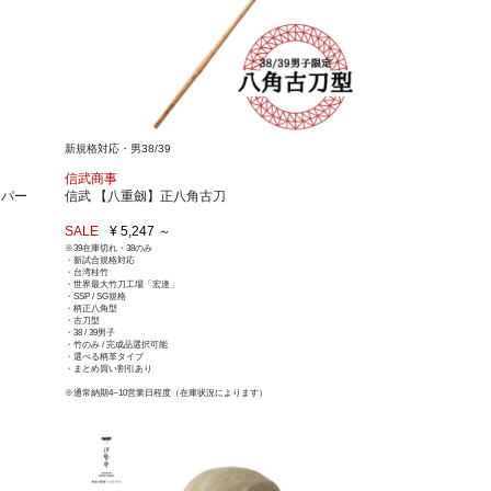
新規格対応・男38/39
信武商事
クパー
信武 【八重劔】正八角古刀
SALE
¥ 5,247 ～
※39在庫切れ・38のみ
・新試合規格対応
・台湾桂竹
・世界最大竹刀工場「宏達」
・SSP / SG規格
・柄正八角型
・古刀型
・38 / 39男子
・竹のみ / 完成品選択可能
・選べる柄革タイプ
・まとめ買い割引あり
※通常納期4~10営業日程度（在庫状況によります）