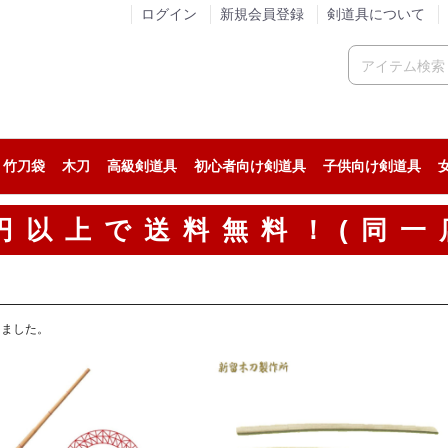
ログイン
新規会員登録
剣道具について
竹刀袋
木刀
高級剣道具
初心者向け剣道具
子供向け剣道具
人気の剣道防具セット
稽古用の剣道防具セット
試合用の剣道防具セット
人気の面
稽古用の面
試合用の面
人気の小手
稽古用の小手
試合用の小手
カスタム胴
人気の垂
稽古用の垂
試合用の垂
人気の剣道着
ジャージ系剣道着
綿道着
人気の袴
稽古用の剣道袴
綿袴
00円以上で送料無料！(同一
りました。