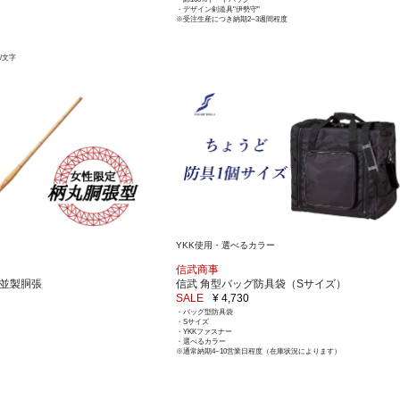
・デザイン剣道具"伊勢守"
※受注生産につき納期2~3週間程度
/文字
YKK使用・選べるカラー
信武商事
用並製胴張
信武 角型バッグ防具袋（Sサイズ）
SALE
¥ 4,730
・バッグ型防具袋
・Sサイズ
・YKKファスナー
・選べるカラー
※通常納期4~10営業日程度（在庫状況によります）