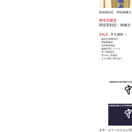
新規格対応・胴張柄極太
熊本武蔵堂
胴張実戦型・柄極太（
SALE
¥ 3,960 ～
・新試合規格対応
・胴張柄極太
・SSP規格適合
・廉価汎用シリーズ
・37 / 38 限定】
・竹のみ / 完成品
・まとめ買い割引あり
文字・カラーカスタム可