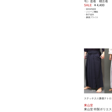
号）道着 稽古着
SALE
¥ 4,400
・栄光武道具
・ジャージ機能
・刺子道衣
・廉価プライス
ステッチ入り廉価テトロ
東山堂
東山堂 特製ポリエ