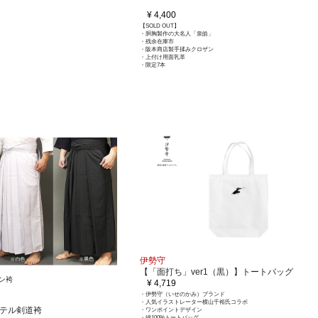
¥ 4,400
【SOLD OUT】
・胴胸製作の大名人「泉皓」
・残余在庫市
・阪本商店製手揉みクロザン
・上付け用面乳革
・限定7本
伊勢守
【「面打ち」ver1（黒）】トートバッグ
ン袴
¥ 4,719
・伊勢守（いせのかみ）ブランド
・人気イラストレーター横山千裕氏コラボ
ステル剣道袴
・ワンポイントデザイン
・綿100%トートバッグ