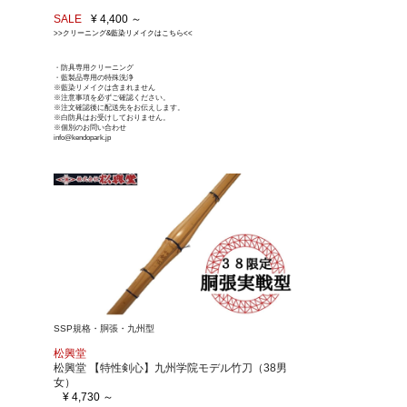
SALE
¥ 4,400 ～
>>クリーニング&藍染リメイクはこちら<<
・防具専用クリーニング
・藍製品専用の特殊洗浄
※藍染リメイクは含まれません
※注意事項を必ずご確認ください。
※注文確認後に配送先をお伝えします。
※白防具はお受けしておりません。
※個別のお問い合わせ
info@kendopark.jp
SSP規格・胴張・九州型
松興堂
松興堂 【特性剣心】九州学院モデル竹刀（38男
女）
¥ 4,730 ～