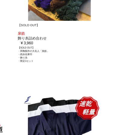
【SOLD OUT】
泉皓
飾り糸詰め合わせ
¥ 3,960
【SOLD OUT】
・胴胸製作の大名人「泉皓」
・残余在庫市
・飾り糸
・限定1セット