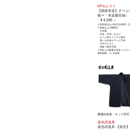
KPセレクト
【国産本染】チーム
枚〜・本染最安値）
¥ 4,180 ～
※初回発注は+型代15,000円
※50枚以上大幅割引
・日本製
・本染（注染）仕上げ
・チーム用オリジナル製作
・選べる生地カラーと字体
・文字カスタム
・20枚〜製作可能
※20以上の数量を指定くださ
通常納期：1ヶ月程度
廉価剣道着・キッズ対応
栄光武道具
栄光武道具 【栄光】