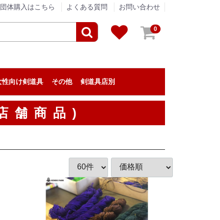
団体購入はこちら
よくある質問
お問い合わせ
0
女性向け剣道具
その他
剣道具店別
剣道具のメンテナンス
アパレル
贈答品
垂ネーム（垂名札）
剣道の小物
『栄光武道具 / 眞仁』
『浅間堂』
『松興堂』
『松勘工業』
『信武商事』
『伊勢守』
『東山堂』
『高柳喜一商店』
『福田武道具』
『タネイ』
『新留木刀製作所』
『影心』
『泉皓』
『松川武道具』
『野川染織工業』
『KIZUNA』
『西野竹刀製作所』
『米倉武道具』
『熊本武蔵堂』
『ミツボシ』
『日本武道宮崎』
『安信商会』
『三恵』
『剣道革工房 Zen』
『剣道具工房「秀」』
『永武堂』
『全日本剣道道場連盟』
『深川製磁』
『大和武道具製作所』
『むさし屋』
『ENN LIVING WORKS』
『KPセレクト』
剣道具・剣道防具のアウトレット
剣道具の修理
店舗商品)