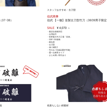
スタッフおすすめ・古刀型
信武商事
37~38）
信武 【一徹】並製古刀型竹刀（38/39男子限
SALE
¥ 4,070 ～
・新試合規格対応
・台湾桂竹
・世界最大竹刀工場「宏達」
・SSP / SG規格
・柄丸型
・古刀型
・38 / 39男子
・竹のみ / 完成品選択可能]
・選べる柄革タイプ
・まとめ買い割引あり
能
色落ちしない綿素材