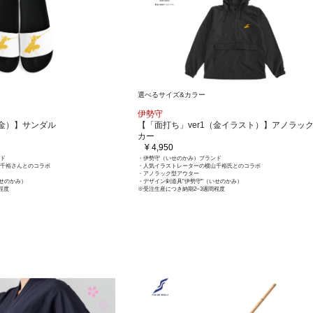
選べるサイズ&カラー
伊勢守
（金）】サンダル
【「面打ち」ver1（金イラスト）】アノラッ
カー
¥ 4,950
ド
・伊勢守（いせのかみ）ブランド
千裕さんとのコラボ
・人気イラストレーターの横山千裕氏とのコラボ
・アノラック型アウター
いせのかみ）
・デザイン剣道具"伊勢守"（いせのかみ）
程度
※受注生産につき納期2~3週間程度