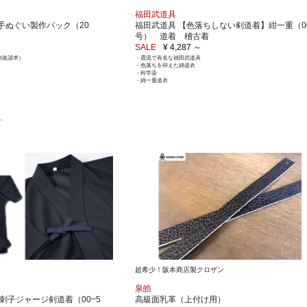
福田武道具
手ぬぐい製作パック（20
福田武道具 【色落ちしない剣道着】紺一重（00
号） 道着 稽古着
SALE
¥ 4,287 ～
（別途請求）
・霞流で有名な福田武道具
・色落ちを抑えた綿道衣
・科学染
・綿一重道衣
い。
超希少！阪本商店製クロザン
泉皓
刺子ジャージ剣道着（00~5
高級面乳革（上付け用）