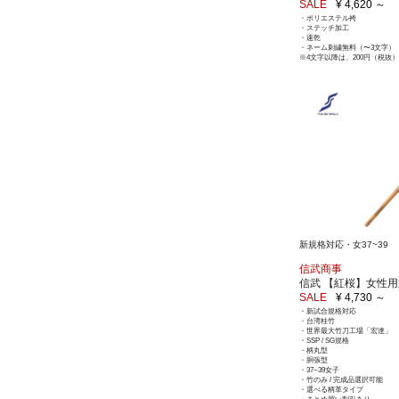
SALE
¥ 4,620 ～
・ポリエステル袴
・ステッチ加工
・速乾
・ネーム刺繍無料（〜3文字）
※4文字以降は、200円（税抜）
新規格対応・女37~39
信武商事
信武 【紅桜】女性
SALE
¥ 4,730 ～
・新試合規格対応
・台湾桂竹
・世界最大竹刀工場「宏達」
・SSP / SG規格
・柄丸型
・胴張型
・37~39女子
・竹のみ / 完成品選択可能
・選べる柄革タイプ