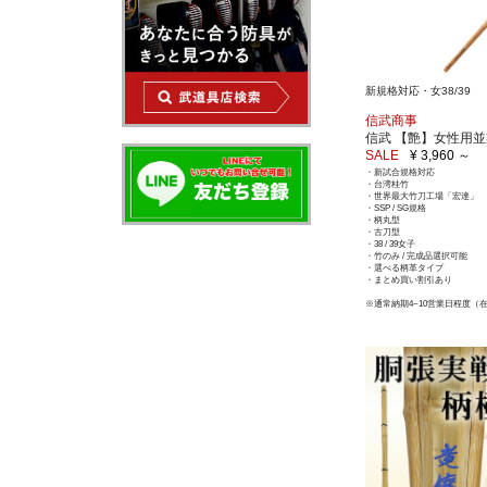
新規格対応・女38/39
信武商事
信武 【艶】女性用
SALE
¥ 3,960 ～
・新試合規格対応
・台湾桂竹
・世界最大竹刀工場「宏達」
・SSP / SG規格
・柄丸型
・古刀型
・38 / 39女子
・竹のみ / 完成品選択可能
・選べる柄革タイプ
・まとめ買い割引あり
※通常納期4~10営業日程度（