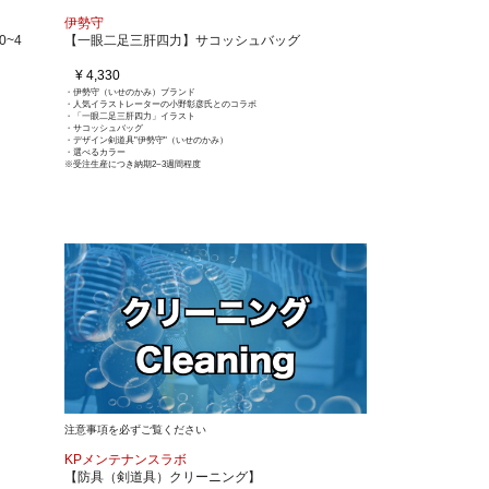
伊勢守
~4
【一眼二足三肝四力】サコッシュバッグ
¥ 4,330
・伊勢守（いせのかみ）ブランド
・人気イラストレーターの小野彰彦氏とのコラボ
・「一眼二足三肝四力」イラスト
・サコッシュバッグ
・デザイン剣道具"伊勢守"（いせのかみ）
・選べるカラー
※受注生産につき納期2~3週間程度
注意事項を必ずご覧ください
KPメンテナンスラボ
【防具（剣道具）クリーニング】