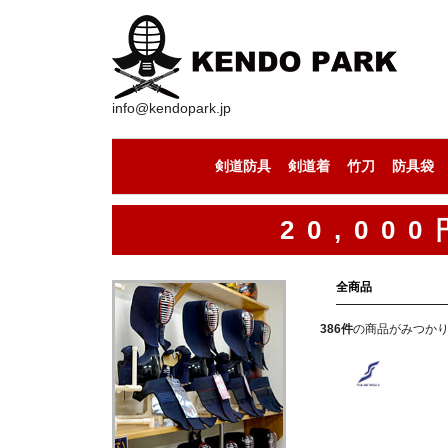
info@kendopark.jp
剣道防具
剣道着
竹刀
防具袋
剣道防具セット
剣道の面
剣道の小手
剣道の胴
剣道の垂
剣道着（上下セット）
剣道着（道着）
剣道着（袴）
セール中の竹刀
竹刀（通常型）
竹刀（八角型）
竹刀（古刀型）
竹刀（丸型）
竹刀（小判型）
竹刀（八角型）
手作りの竹刀
20,0
全商品
386
件
の商品がみつか