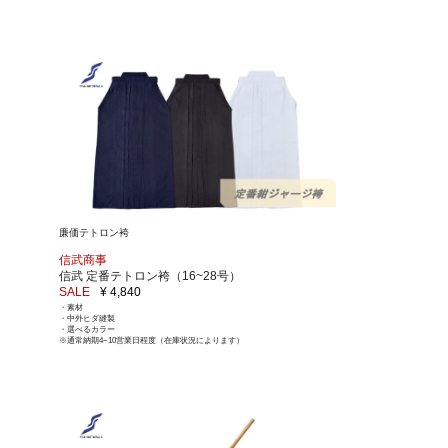
廉価テトロン袴
信武商事
信武 定番テトロン袴（16~28号）
SALE
¥ 4,840
・素材
・中外ヒダ縫製
・選べるカラー
※通常納期4~10営業日程度（在庫状況によります）