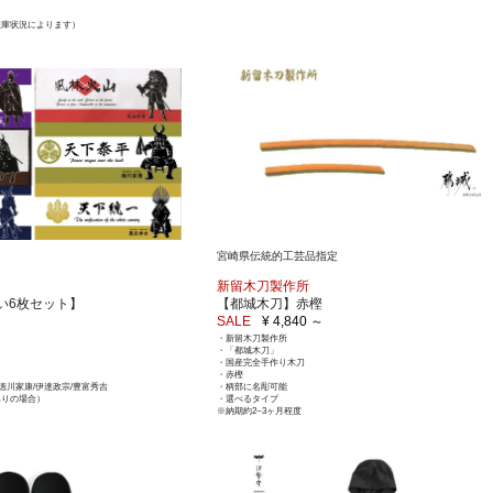
在庫状況によります）
宮崎県伝統的工芸品指定
新留木刀製作所
い6枚セット】
【都城木刀】赤樫
SALE
¥ 4,840 ～
・新留木刀製作所
・「都城木刀」
・国産完全手作り木刀
・赤樫
徳川家康/伊達政宗/豊富秀吉
・柄部に名彫可能
ありの場合）
・選べるタイプ
※納期約2~3ヶ月程度