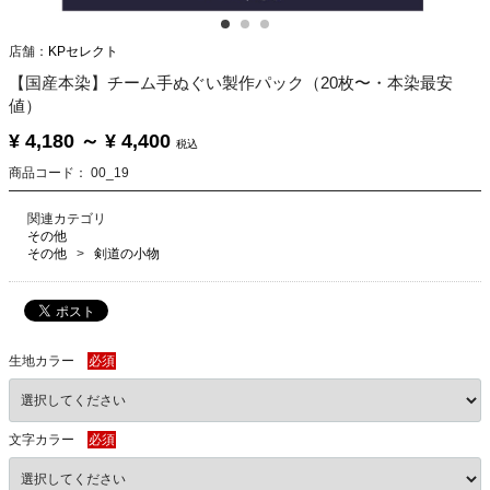
店舗：
KPセレクト
【国産本染】チーム手ぬぐい製作パック（20枚〜・本染最安
値）
¥ 4,180
～
¥ 4,400
税込
商品コード：
00_19
関連カテゴリ
その他
その他
剣道の小物
生地カラー
必須
文字カラー
必須