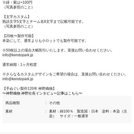
※緑・紫は+100円
（写真参照のこと）
【文字カスタム】
熟語文字5文字とチーム名8文字まで記載可能です。
（写真参照のこと）
【20枚〜製作可能】
本染にして、通常よりも小ロットでも製作可能です。
※50枚以上の場合大幅割引いたします。直接お問い合わせください。
info@kendopark.jp
通常納期：1ヶ月程度
※さらなるカスタムデザインをご希望の場合は、直接お問い合わせください。
info@kendopark.jp
【手ぬぐい製作120年 神野織物】
〜神野織物 神野社長インタビュー記事はこちら〜
商品種類
その他
素材
素材：綿100％ 製造国：日本 染料：本染（注
染） サイズ：一般通常