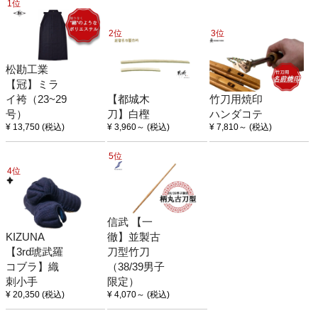
1位
2位
3位
松勘工業
【冠】ミラ
イ袴（23~29
【都城木
竹刀用焼印
号）
刀】白樫
ハンダコテ
¥ 13,750
(税込)
¥ 3,960
～
(税込)
¥ 7,810
～
(税込)
5位
4位
信武 【一
KIZUNA
徹】並製古
【3rd琥武羅
刀型竹刀
コブラ】織
（38/39男子
刺小手
限定）
¥ 20,350
(税込)
¥ 4,070
～
(税込)