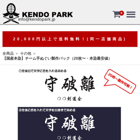
Menu
0
info@kendopark.jp
20,000円以上で送料無料！(同一店舗商品)
全商品
その他
【国産本染】チーム手ぬぐい製作パック（20枚〜・本染最安値）