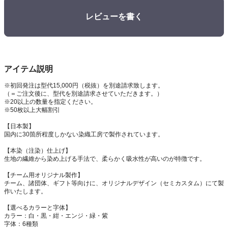
レビューを書く
アイテム説明
※初回発注は型代15,000円（税抜）を別途請求致します。
（＝ご注文後に、型代を別途請求させていただきます。）
※20以上の数量を指定ください。
※50枚以上大幅割引
【日本製】
国内に30箇所程度しかない染織工房で製作されています。
【本染（注染）仕上げ】
生地の繊維から染め上げる手法で、柔らかく吸水性が高いのが特徴です。
【チーム用オリジナル製作】
チーム、諸団体、ギフト等向けに、オリジナルデザイン（セミカスタム）にて製
作いたします。
【選べるカラーと字体】
カラー：白・黒・紺・エンジ・緑・紫
字体：6種類