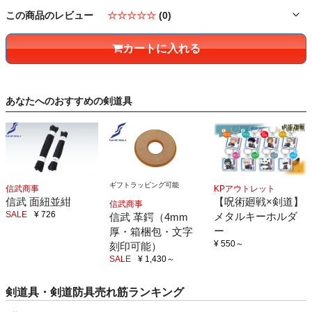
この商品のレビュー
☆☆☆☆☆
(0)
カートに入れる
あなたへのおすすめの剣道具
ギフトラッピング可能
信武商事
KPアウトレット
信武 面紐並紺
【呪術廻戦×剣道】
信武商事
SALE
¥ 726
メタルキーホルダ
信武 革鍔（4mm
ー
厚・箱梱包・文字
¥ 550
～
刻印可能）
SALE
¥ 1,430
～
剣道具・剣道防具売れ筋ランキング