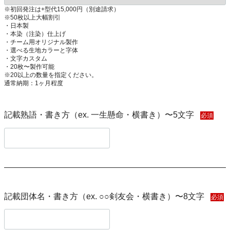
※初回発注は+型代15,000円（別途請求）
※50枚以上大幅割引
・日本製
・本染（注染）仕上げ
・チーム用オリジナル製作
・選べる生地カラーと字体
・文字カスタム
・20枚〜製作可能
※20以上の数量を指定ください。
通常納期：1ヶ月程度
記載熟語・書き方（ex. 一生懸命・横書き）〜5文字
必須
記載団体名・書き方（ex. ○○剣友会・横書き）〜8文字
必須