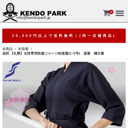
Menu
0
info@kendopark.jp
20,000円以上で送料無料！(同一店舗商品)
全商品
剣道着
信武 【礼華】女性専用快適ジャージ剣道着(1~5号) 道着 稽古着