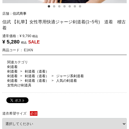
店舗：
信武商事
信武 【礼華】女性専用快適ジャージ剣道着(1~5号) 道着 稽古
着
通常価格：
¥ 9,790
税込
¥ 5,280
SALE
税込
商品コード：
E1KN
関連カテゴリ
剣道着
剣道着
剣道着（道着）
剣道着
剣道着（道着）
ジャージ系剣道着
剣道着
剣道着（道着）
人気の剣道着
女性向け剣道具
道衣希望サイズ
必須