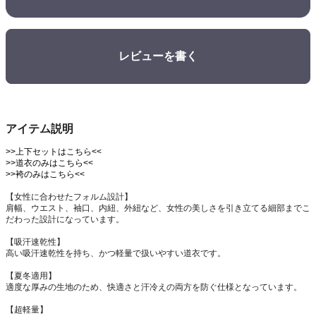
レビューを書く
アイテム説明
>>上下セットはこちら<<
>>道衣のみはこちら<<
>>袴のみはこちら<<
【女性に合わせたフォルム設計】
肩幅、ウエスト、袖口、内紐、外紐など、女性の美しさを引き立てる細部までこ
だわった設計になっています。
【吸汗速乾性】
高い吸汗速乾性を持ち、かつ軽量で扱いやすい道衣です。
【夏冬適用】
適度な厚みの生地のため、快適さと汗冷えの両方を防ぐ仕様となっています。
【超軽量】