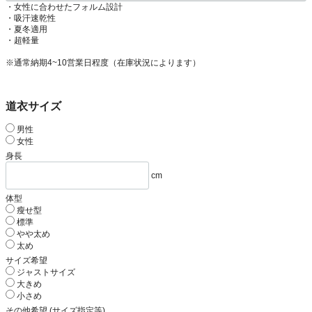
・女性に合わせたフォルム設計
・吸汗速乾性
・夏冬適用
・超軽量
※通常納期4~10営業日程度（在庫状況によります）
道衣サイズ
男性
女性
身長
cm
体型
瘦せ型
標準
やや太め
太め
サイズ希望
ジャストサイズ
大きめ
小さめ
その他希望 (サイズ指定等)