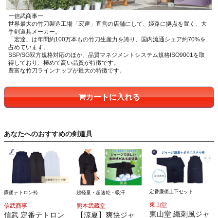
ー信武商事ー
世界最大の竹刀製造工場「宏逹」直営の店舗にして、姫路に拠点を置く、大
手剣道具メーカー。
「宏逹」は年間約100万本もの竹刀生産力を誇り、国内流通シェア約70%を
占めています。
SSP/SG双方規格対応のほか、品質マネジメントシステム規格ISO9001を取
得しており、極めて高い品質が特徴です。
豊富な竹刀ラインナップが最大の特徴です。
カートに入れる
あなたへのおすすめの剣道具
定番廉価上下セット
超軽量・超速乾・吸汗
廉価テトロン袴
東山堂
熊本武蔵堂
信武商事
東山堂 織刺風ジャ
【涼夏】爽快ジャ
信武 定番テトロン