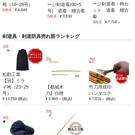
ージ剣道着・袴セ
ージ剣道着(00~5
袴（16~28号）
ット 道着 稽古
SALE
¥ 4,840
号) 道着 稽古着
着
SALE
¥ 3,630
SALE
¥ 7,700
～
剣道具・剣道防具売れ筋ランキング
1位
2位
3位
松勘工業
【冠】ミラ
イ袴（23~29
【都城木
竹刀用焼印
号）
刀】白樫
ハンダコテ
¥ 13,750
(税込)
¥ 3,960
～
(税込)
¥ 7,810
～
(税込)
5位
4位