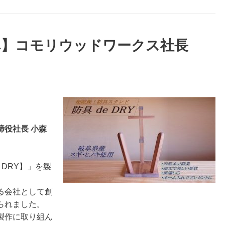
へ】コモリウッドワークス社長
役社長 小森
 DRY】」を製
る会社として創
られました。
製作に取り組ん