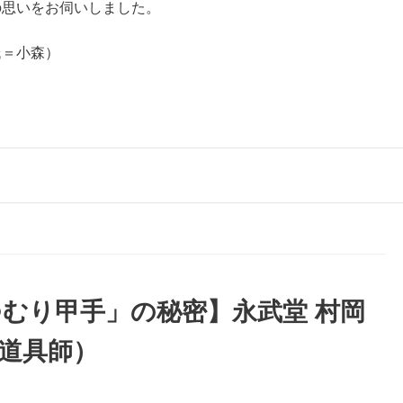
の思いをお伺いしました。
氏＝小森）
むり甲手」の秘密】永武堂 村岡
道具師）