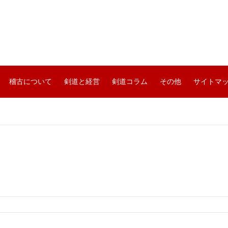
稽古について
剣道と経営
剣道コラム
その他
サイトマ