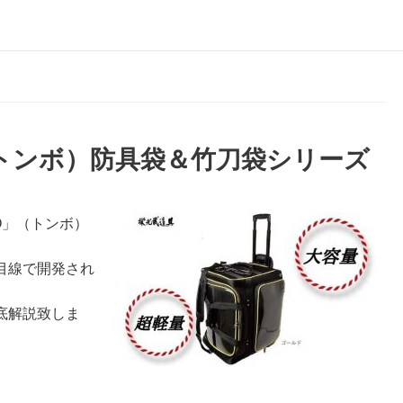
（トンボ）防具袋＆竹刀袋シリーズ
O」（トンボ）
目線で開発され
底解説致しま