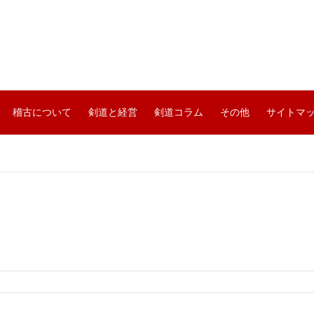
稽古について
剣道と経営
剣道コラム
その他
サイトマ