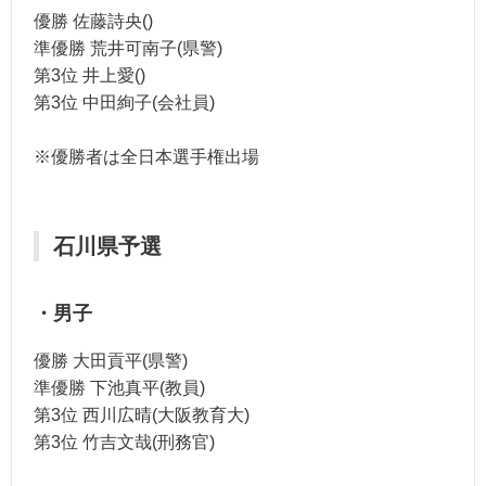
優勝 佐藤詩央()
準優勝 荒井可南子(県警)
第3位 井上愛()
第3位 中田絢子(会社員)
※優勝者は全日本選手権出場
石川県予選
・男子
優勝 大田貢平(県警)
準優勝 下池真平(教員)
第3位 西川広晴(大阪教育大)
第3位 竹吉文哉(刑務官)