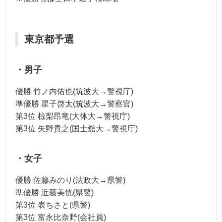
東京都予選
・男子
優勝 竹ノ内佑也(筑波大→警視庁)
準優勝 星子啓太(筑波大→警察官)
第3位 椋梨昂竜(大体大→警視庁)
第3位 矢野貴之(国士舘大→警視庁)
・女子
優勝 佐藤みのり(法政大→県警)
準優勝 近藤美恍(県警)
第3位 表ちさと(県警)
第3位 富永比奈野(会社員)