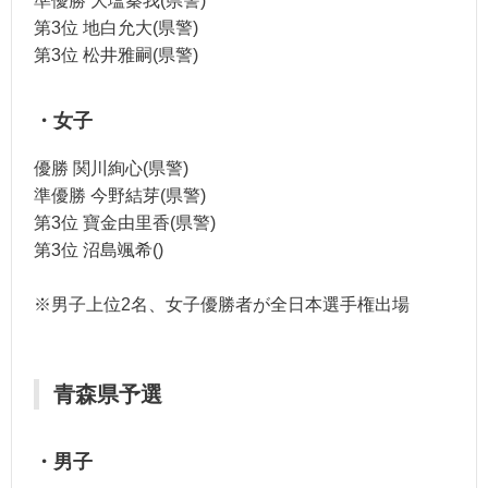
準優勝 大塩秦我(県警)
第3位 地白允大(県警)
第3位 松井雅嗣(県警)
・女子
優勝 関川絢心(県警)
準優勝 今野結芽(県警)
第3位 寶金由里香(県警)
第3位 沼島颯希()
※男子上位2名、女子優勝者が全日本選手権出場
青森県予選
・男子