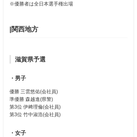
※優勝者は全日本選手権出場
|関西地方
滋賀県予選
・男子
優勝 三雲悠佑(会社員)
準優勝 森越進(県警)
第3位 伊﨑理倫(会社員)
第3位 竹中淑浩(会社員)
・女子