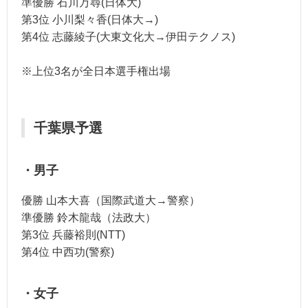
準優勝 石川万尋(日体大)
第3位 小川梨々香(日体大→)
第4位 志藤綾子(大東文化大→伊田テクノス)
※上位3名が全日本選手権出場
千葉県予選
・男子
優勝 山本大喜（国際武道大→警察）
準優勝 鈴木龍哉（法政大）
第3位 兵藤裕則(NTT)
第4位 中西功(警察)
・女子