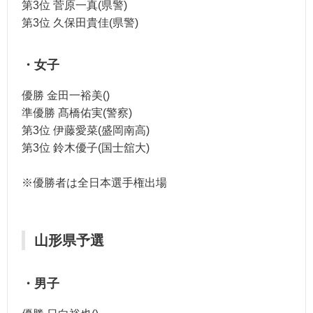
第3位 菅原一真(県警)
第3位 久保田貴佳(県警)
・女子
優勝 金田一裕美()
準優勝 髙橋佑実(警察)
第3位 伊藤愛菜(盛岡南高)
第3位 鈴木優子(国士舘大)
※優勝者は全日本選手権出場
山形県予選
・男子