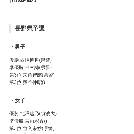
長野県予選
・男子
優勝 西澤慎也(県警)
準優勝 中村諒(県警)
第3位 森角智慈(県警)
第3位 熊谷伸昭()
・女子
優勝 北澤毬乃(筑波大)
準優勝 宮内彩香()
第3位 竹入未紗(県警)