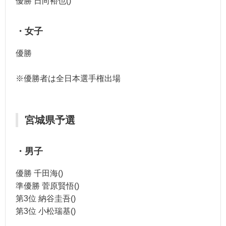
優勝 日向裕也()
・女子
優勝
※優勝者は全日本選手権出場
宮城県予選
・男子
優勝 千田海()
準優勝 菅原賢悟()
第3位 納谷圭吾()
第3位 小松瑞基()