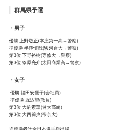
群馬県予選
・男子
優勝 上野敬正(本庄第一高→警察)
準優勝 半澤慎哉(駿河台大→警察)
第3位 下野裕樹(専修大→警察)
第3位 篠原亮介(太田商業高→警察)
・女子
優勝 福田安優子(会社員)
準優勝 堀込望(教員)
第3位 大駒素華(健大高崎)
第3位 大西莉央(帝京大)
※優勝者は全日本選手権出場