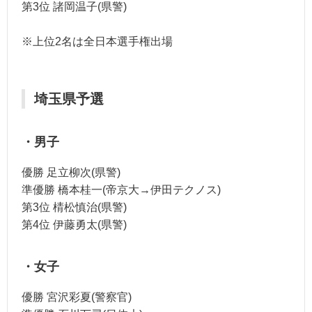
第3位 諸岡温子(県警)
※上位2名は全日本選手権出場
埼玉県予選
・男子
優勝 足立柳次(県警)
準優勝 橋本桂一(帝京大→伊田テクノス)
第3位 棈松慎治(県警)
第4位 伊藤勇太(県警)
・女子
優勝 宮沢彩夏(警察官)