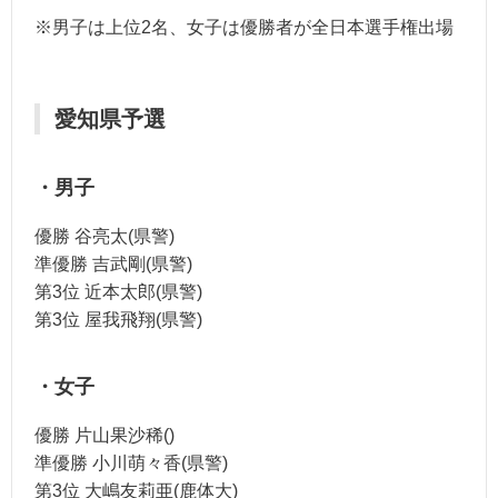
※男子は上位2名、女子は優勝者が全日本選手権出場
愛知県予選
・男子
優勝 谷亮太(県警)
準優勝 吉武剛(県警)
第3位 近本太郎(県警)
第3位 屋我飛翔(県警)
・女子
優勝 片山果沙稀()
準優勝 小川萌々香(県警)
第3位 大嶋友莉亜(鹿体大)