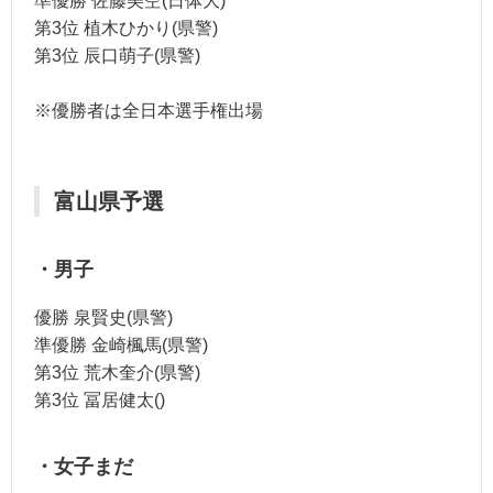
準優勝 佐藤美空(日体大)
第3位 植木ひかり(県警)
第3位 辰口萌子(県警)
※優勝者は全日本選手権出場
富山県予選
・男子
優勝 泉賢史(県警)
準優勝 金崎楓馬(県警)
第3位 荒木奎介(県警)
第3位 冨居健太()
・女子まだ