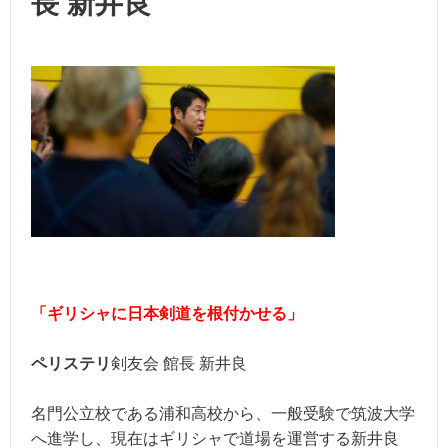
長 新井良
「ギリシャに日本剣道を根付かせる」
ペリステリ
剣友会 館長 新井良
名門公立校である浦和高校から、一般受験で筑波大学
へ進学し、現在はギリシャで道場を運営する新井良