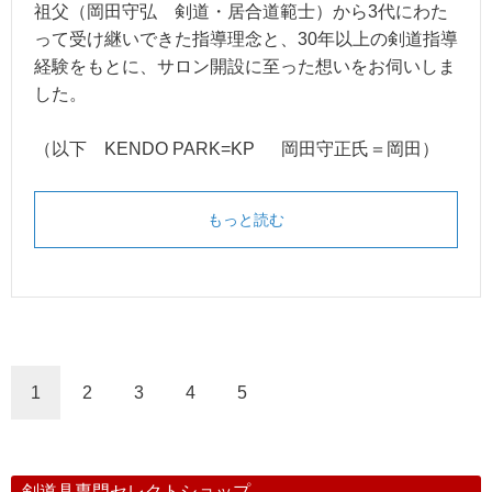
祖父（岡田守弘 剣道・居合道範士）から3代にわた
って受け継いできた指導理念と、30年以上の剣道指導
経験をもとに、サロン開設に至った想いをお伺いしま
した。
（以下 KENDO PARK=KP 岡田守正氏＝岡田）
もっと読む
1
2
3
4
5
剣道具専門セレクトショップ