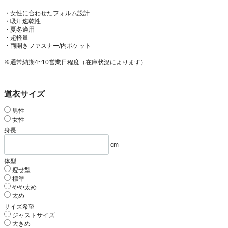
・女性に合わせたフォルム設計
・吸汗速乾性
・夏冬適用
・超軽量
・両開きファスナー/内ポケット
※通常納期4~10営業日程度（在庫状況によります）
道衣サイズ
男性
女性
身長
cm
体型
瘦せ型
標準
やや太め
太め
サイズ希望
ジャストサイズ
大きめ