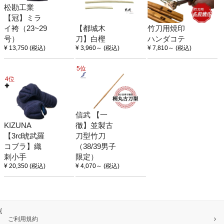
松勘工業
【冠】ミラ
イ袴（23~29
【都城木
竹刀用焼印
号）
刀】白樫
ハンダコテ
¥ 13,750
(税込)
¥ 3,960
～
(税込)
¥ 7,810
～
(税込)
5位
4位
信武 【一
KIZUNA
徹】並製古
【3rd琥武羅
刀型竹刀
コブラ】織
（38/39男子
刺小手
限定）
¥ 20,350
(税込)
¥ 4,070
～
(税込)
{
ご利用規約