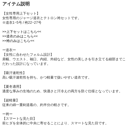
アイテム説明
【女性専用上下セット】
女性専用のジャージ道衣とテトロン袴セットです。
※道衣1~5号 / 袴22~27号
>>上下セットはこちら<<
>>道衣のみはこちら<<
>>袴のみはこちら<<
ー道衣ー
【女性に合わせたフォルム設計】
肩幅、ウエスト、袖口、内紐、外紐など、女性の美しさを引き立てる細部までこ
だわった設計になっています。
【吸汗速乾性】
高い吸汗速乾性を持ち、かつ軽量で扱いやすい道衣です。
【夏冬適用】
適度な厚みの生地のため、快適さと汗冷えの両方を防ぐ仕様となっています。
【超軽量】
従来の綿一重剣道着の、約半分の軽さです。
ー袴ー
【スマートな見た目】
前ヒダを全体的に中央に寄せることにより、スマートな見た目です。