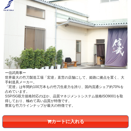
ー信武商事ー
世界最大の竹刀製造工場「宏逹」直営の店舗にして、姫路に拠点を置く、大
手剣道具メーカー。
「宏逹」は年間約100万本もの竹刀生産力を誇り、国内流通シェア約70%を
占めています。
SSP/SG双方規格対応のほか、品質マネジメントシステム規格ISO9001を取
得しており、極めて高い品質が特徴です。
豊富な竹刀ラインナップが最大の特徴です。
カートに入れる