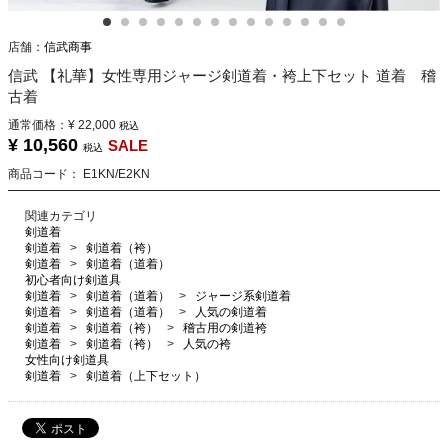
店舗：
信武商事
信武 【礼華】女性専用ジャージ剣道着・袴上下セット 道着 稽
古着
通常価格：
¥ 22,000
税込
¥ 10,560
SALE
税込
商品コード：
E1KN/E2KN
関連カテゴリ
剣道着
剣道着
剣道着（袴）
剣道着
剣道着（道着）
初心者向け剣道具
剣道着
剣道着（道着）
ジャージ系剣道着
剣道着
剣道着（道着）
人気の剣道着
剣道着
剣道着（袴）
稽古用の剣道袴
剣道着
剣道着（袴）
人気の袴
女性向け剣道具
剣道着
剣道着（上下セット）