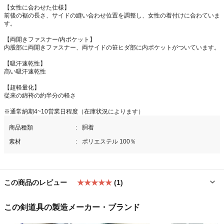
【女性に合わせた仕様】
前後の裾の長さ、サイドの縫い合わせ位置を調整し、女性の着付けに合わていま
す。
【両開きファスナー/内ポケット】
内股部に両開きファスナー、両サイドの笹ヒダ部に内ポケットがついています。
【吸汗速乾性】
高い吸汗速乾性
【超軽量化】
従来の綿袴の約半分の軽さ
※通常納期4~10営業日程度（在庫状況によります）
商品種類
胴着
素材
ポリエステル 100％
この商品のレビュー
★★★★★
(1)
この剣道具の製造メーカー・ブランド