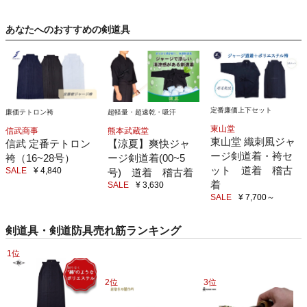
あなたへのおすすめの剣道具
定番廉価上下セット
超軽量・超速乾・吸汗
廉価テトロン袴
東山堂
熊本武蔵堂
信武商事
東山堂 織刺風ジャ
【涼夏】爽快ジャ
信武 定番テトロン
ージ剣道着・袴セ
ージ剣道着(00~5
袴（16~28号）
ット 道着 稽古
SALE
¥ 4,840
号) 道着 稽古着
着
SALE
¥ 3,630
SALE
¥ 7,700
～
剣道具・剣道防具売れ筋ランキング
1位
2位
3位