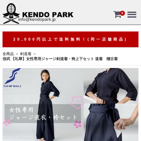
Menu
0
info@kendopark.jp
20,000円以上で送料無料！(同一店舗商品)
全商品
剣道着
信武 【礼華】女性専用ジャージ剣道着・袴上下セット 道着 稽古着