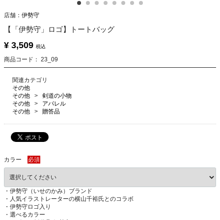
店舗：
伊勢守
【「伊勢守」ロゴ】トートバッグ
¥ 3,509
税込
商品コード：
23_09
関連カテゴリ
その他
その他
剣道の小物
その他
アパレル
その他
贈答品
カラー
必須
・伊勢守（いせのかみ）ブランド
・人気イラストレーターの横山千裕氏とのコラボ
・伊勢守ロゴ入り
・選べるカラー