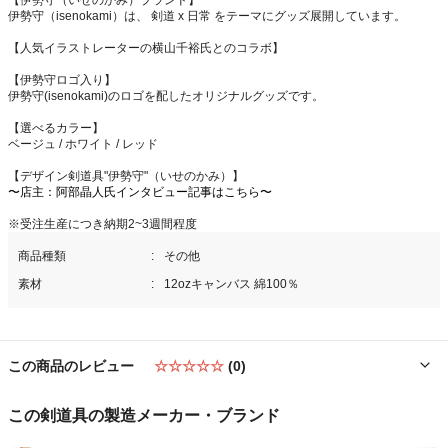
伊勢守（isenokami）は、 剣道 x 日常 をテーマにグッズ展開しています。
【人気イラストレーターの横山千裕氏とのコラボ】
【伊勢守ロゴ入り】
伊勢守(isenokami)のロゴを配したオリジナルグッズです。
【選べるカラー】
ベージュ / ホワイト / レッド
【デザイン剣道具"伊勢守"（いせのかみ）】
〜店主：阿部晶人氏インタビュー記事はこちら〜
※受注生産につき納期2~3週間程度
商品種類
その他
素材
12ozキャンバス 綿100％
この商品のレビュー
☆☆☆☆☆
(0)
この剣道具の製造メーカー・ブランド