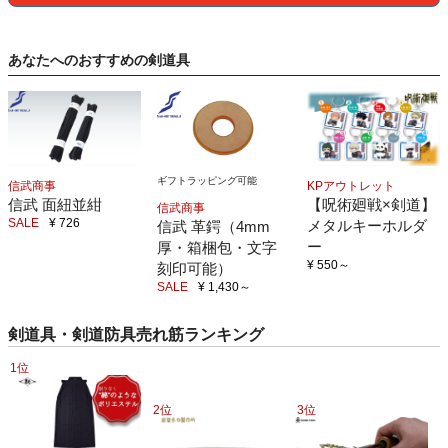
あなたへのおすすめの剣道具
ギフトラッピング可能
信武商事
KPアウトレット
信武 面紐並紺
【呪術廻戦×剣道】
信武商事
SALE
¥ 726
メタルキーホルダ
信武 革鍔（4mm
ー
厚・箱梱包・文字
¥ 550
～
刻印可能）
SALE
¥ 1,430
～
剣道具・剣道防具売れ筋ランキング
1位
2位
3位