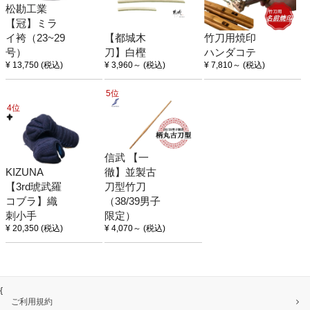
松勘工業
【冠】ミラ
イ袴（23~29
【都城木
竹刀用焼印
号）
刀】白樫
ハンダコテ
¥ 13,750
(税込)
¥ 3,960
～
(税込)
¥ 7,810
～
(税込)
5位
4位
信武 【一
KIZUNA
徹】並製古
【3rd琥武羅
刀型竹刀
コブラ】織
（38/39男子
刺小手
限定）
¥ 20,350
(税込)
¥ 4,070
～
(税込)
{
ご利用規約