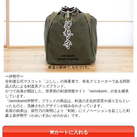
ー伊勢守ー
全剣連公式マスコット「ぶしし」の発案者で、有名クリエーターである阿部
晶人氏による剣道具グッズブランド。
かつて自身が開設した、世界初の剣道情報サイト「isenokami」の名を継承
しています。
「isenokami/伊勢守」ブランドの商品は、剣道の文化的背景や成り立ちとい
ったものと、洗練されたデザインが組み合わさっています。
名前の由来は、袋竹刀の発明により「剣術」にイノベーションを起こした剣
豪上泉伊勢守（かみいずみいせのかみ）です。
カートに入れる