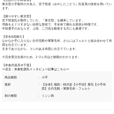
【伝説の小手師直系】
東京型小手製作の大名人、宮下悟道（みやしたごどう）氏直系の技術を用いてい
ます。
【握りやすい東京型】
宮下悟道氏が製作していた、「東京型」を継承しています。
湾曲をえぐりすぎない自然な形状で、手全体で握れる形状が特徴です。
中段選手のみならず、上段、二刀流を駆使する方にも最適です。
【安全&高耐久】
なかなか手に入らない古代毛氈や軍隊毛布、さらにはフェルトと組み合わせて布
団を仕立ています。
丈夫でありながら、コシのある布団に仕立てています。
※完全受注生産のため、1~2ヵ月ほど納期がかかります。
【米倉武道具＠千葉】
〜店主：米倉彰彦氏インタビュー記事はこちら〜
商品種類
小手
素材
【全体】織刺・柿渋染【小手頭】鹿毛【小手布
団】古代毛氈・軍隊毛布・フェルト
刺の種類
ミシン刺