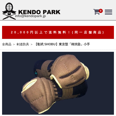
Menu
0
info@kendopark.jp
20,000円以上で送料無料！(同一店舗商品)
全商品
剣道防具
【彰武 SHOBU】東京型「柿渋染」小手