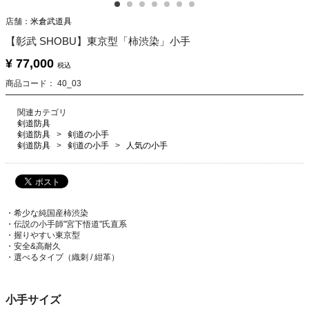
店舗：
米倉武道具
【彰武 SHOBU】東京型「柿渋染」小手
¥ 77,000
税込
商品コード：
40_03
関連カテゴリ
剣道防具
剣道防具
剣道の小手
剣道防具
剣道の小手
人気の小手
・希少な純国産柿渋染
・伝説の小手師"宮下悟道"氏直系
・握りやすい東京型
・安全&高耐久
・選べるタイプ（織刺 / 紺革）
小手サイズ