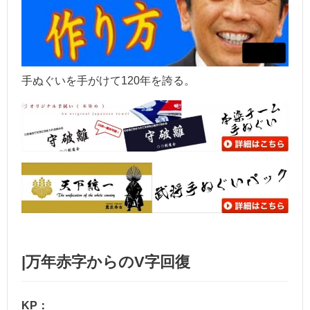
手ぬぐいを手がけて120年を誇る。
|万年赤字からのV字回復
KP：