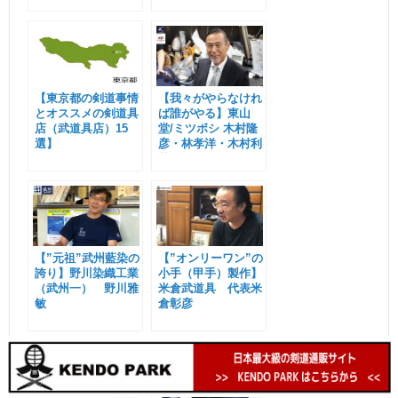
【東京都の剣道事情
【我々がやらなけれ
とオススメの剣道具
ば誰がやる】東山
店（武道具店）15
堂/ミツボシ 木村隆
選】
彦・林孝洋・木村利
英
【”元祖”武州藍染の
【”オンリーワン”の
誇り】野川染織工業
小手（甲手）製作】
（武州一） 野川雅
米倉武道具 代表米
敏
倉彰彦