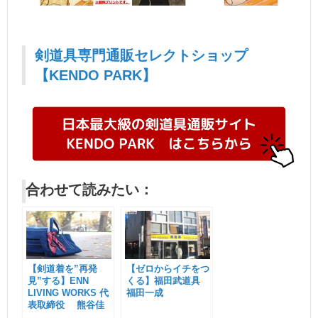
剣道具専門通販セレクトショップ
【KENDO PARK】
合わせて読みたい：
【剣道着を”再発
【ゼロからイチをつ
見”する】ENN
くる】福田武道具
LIVING WORKS 代
福田一成
表取締役 熊谷佳
樹