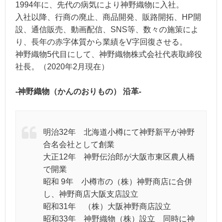
1994年に、先代の病気により神野織物に入社。
入社以降、行商の廃止、商品開発、販路開拓、HP開
設、通信販売、動画配信、SNS等、数々の施策によ
り、長年の赤字体質から業績をV字回復させる。
神野織物5代目にして、神野織物株式会社代表取締役
社長。（2020年2月現在）
-神野織物（かんのおりもの） 沿革-
明治32年 北海道小樽にて神野新平が神野
合名会社として創業
大正12年 神野伝治郎が大阪市東区農人橋
で開業
昭和 9年 小樽市の（株）神野商店に合併
し、神野商店大阪支店設立
昭和31年 （株）大阪神野商店設立
昭和33年 神野織物（株）設立 同時に神