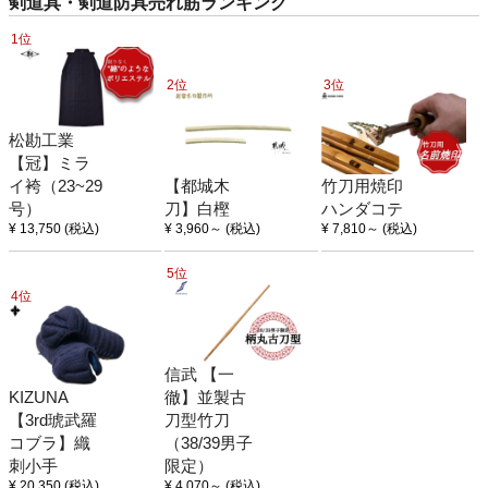
剣道具・剣道防具売れ筋ランキング
1位
2位
3位
松勘工業
【冠】ミラ
イ袴（23~29
【都城木
竹刀用焼印
号）
刀】白樫
ハンダコテ
¥ 13,750
(税込)
¥ 3,960
～
(税込)
¥ 7,810
～
(税込)
5位
4位
信武 【一
KIZUNA
徹】並製古
【3rd琥武羅
刀型竹刀
コブラ】織
（38/39男子
刺小手
限定）
¥ 20,350
(税込)
¥ 4,070
～
(税込)