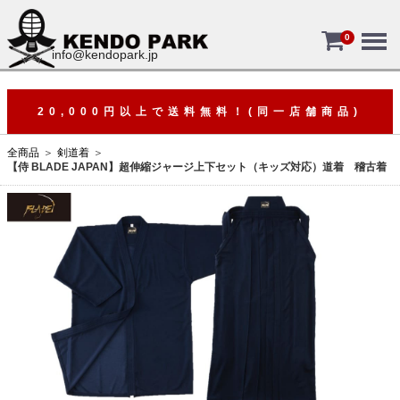
Menu
0
info@kendopark.jp
20,000円以上で送料無料！(同一店舗商品)
全商品
剣道着
【侍 BLADE JAPAN】超伸縮ジャージ上下セット（キッズ対応）道着 稽古着