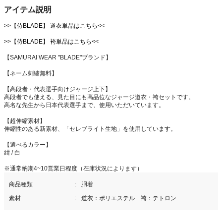
アイテム説明
>>【侍BLADE】 道衣単品はこちら<<
>>【侍BLADE】 袴単品はこちら<<
【SAMURAI WEAR "BLADE"ブランド】
【ネーム刺繍無料】
【高段者・代表選手向けジャージ上下】
高段者でも使える、見た目にも高品位なジャージ道衣・袴セットです。
高名な先生から日本代表選手まで、使用いただいています。
【超伸縮素材】
伸縮性のある新素材、「セレブライト生地」を使用しています。
【選べるカラー】
紺 / 白
※通常納期4~10営業日程度（在庫状況によります）
商品種類
胴着
素材
道衣：ポリエステル 袴：テトロン