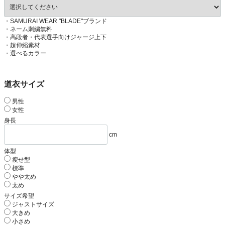
・SAMURAI WEAR "BLADE"ブランド
・ネーム刺繍無料
・高段者・代表選手向けジャージ上下
・超伸縮素材
・選べるカラー
道衣サイズ
男性
女性
身長
cm
体型
瘦せ型
標準
やや太め
太め
サイズ希望
ジャストサイズ
大きめ
小さめ