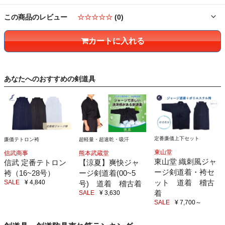
この商品のレビュー
☆☆☆☆☆
(0)
カートに入れる
あなたへのおすすめの剣道具
定番廉価上下セット
超軽量・超速乾・吸汗
廉価テトロン袴
東山堂
熊本武蔵堂
信武商事
東山堂 織刺風ジャ
【涼夏】爽快ジャ
信武 定番テトロン
ージ剣道着・袴セ
ージ剣道着(00~5
袴（16~28号）
ット 道着 稽古
SALE
¥ 4,840
号) 道着 稽古着
着
SALE
¥ 3,630
SALE
¥ 7,700
～