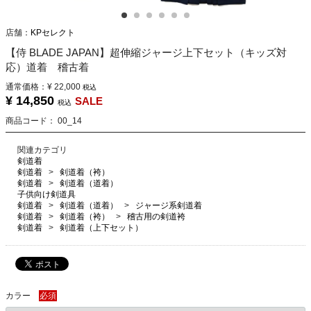
店舗：
KPセレクト
【侍 BLADE JAPAN】超伸縮ジャージ上下セット（キッズ対
応）道着 稽古着
通常価格：
¥ 22,000
税込
¥ 14,850
SALE
税込
商品コード：
00_14
関連カテゴリ
剣道着
剣道着
剣道着（袴）
剣道着
剣道着（道着）
子供向け剣道具
剣道着
剣道着（道着）
ジャージ系剣道着
剣道着
剣道着（袴）
稽古用の剣道袴
剣道着
剣道着（上下セット）
カラー
必須