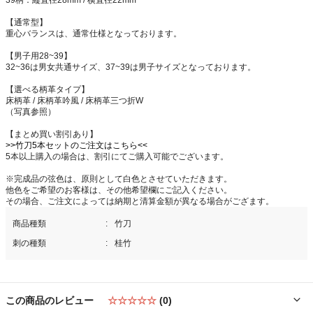
【通常型】
重心バランスは、通常仕様となっております。
【男子用28~39】
32~36は男女共通サイズ、37~39は男子サイズとなっております。
【選べる柄革タイプ】
床柄革 / 床柄革吟風 / 床柄革三つ折W
（写真参照）
【まとめ買い割引あり】
>>竹刀5本セットのご注文はこちら<<
5本以上購入の場合は、割引にてご購入可能でございます。
※完成品の弦色は、原則として白色とさせていただきます。
他色をご希望のお客様は、その他希望欄にご記入ください。
その場合、ご注文によっては納期と清算金額が異なる場合がござます。
商品種類
竹刀
刺の種類
桂竹
この商品のレビュー
☆☆☆☆☆
(0)