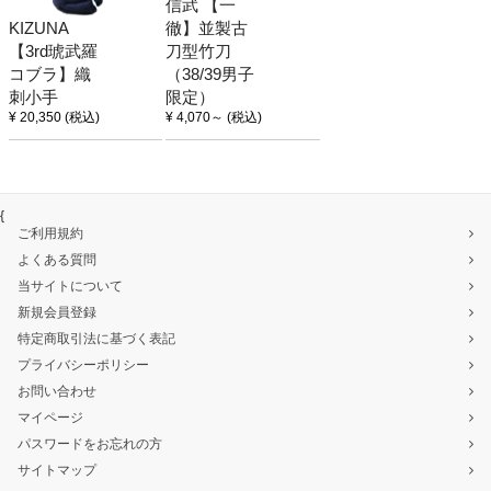
信武 【一
KIZUNA
徹】並製古
【3rd琥武羅
刀型竹刀
コブラ】織
（38/39男子
刺小手
限定）
¥ 20,350
(税込)
¥ 4,070
～
(税込)
{
ご利用規約
よくある質問
当サイトについて
新規会員登録
特定商取引法に基づく表記
プライバシーポリシー
お問い合わせ
マイページ
パスワードをお忘れの方
サイトマップ