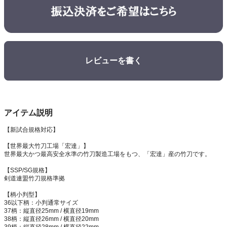
レビューを書く
アイテム説明
【新試合規格対応】
【世界最大竹刀工場「宏達」】
世界最大かつ最高安全水準の竹刀製造工場をもつ、「宏達」産の竹刀です。
【SSP/SG規格】
剣道連盟竹刀規格準拠
【柄小判型】
36以下柄：小判通常サイズ
37柄：縦直径25mm / 横直径19mm
38柄：縦直径26mm / 横直径20mm
39柄：縦直径28mm / 横直径22mm