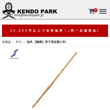
Menu
0
info@kendopark.jp
20,000円以上で送料無料！(同一店舗商品)
全商品
竹刀
信武 【颯爽】男子用並製小判