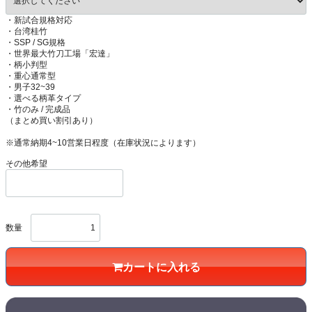
・新試合規格対応
・台湾桂竹
・SSP / SG規格
・世界最大竹刀工場「宏達」
・柄小判型
・重心通常型
・男子32~39
・選べる柄革タイプ
・竹のみ / 完成品
（まとめ買い割引あり）
※通常納期4~10営業日程度（在庫状況によります）
その他希望
数量
カートに入れる