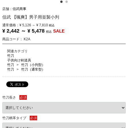
店舗：
信武商事
信武 【颯爽】男子用並製小判
通常価格：
¥ 5,126
～
¥ 7,810
税込
¥ 2,442
～
¥ 5,478
SALE
税込
商品コード：
K2A
関連カテゴリ
竹刀
子供向け剣道具
竹刀
竹刀（小判型）
竹刀
竹刀（通常型）
竹刀長さ
必須
竹刀柄革タイプ
必須