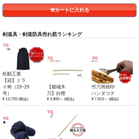
カートに入れる
剣道具・剣道防具売れ筋ランキング
1位
2位
3位
松勘工業
【冠】ミラ
イ袴（23~29
【都城木
竹刀用焼印
号）
刀】白樫
ハンダコテ
¥ 13,750
(税込)
¥ 3,960
～
(税込)
¥ 7,810
～
(税込)
5位
4位