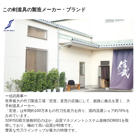
この剣道具の製造メーカー・ブランド
ー信武商事ー
世界最大の竹刀製造工場「宏逹」直営の店舗にして、姫路に拠点を置く、大
手剣道具メーカー。
「宏逹」は年間約100万本もの竹刀生産力を誇り、国内流通シェア約70%を
占めています。
SSP/SG双方規格対応のほか、品質マネジメントシステム規格ISO9001を取
得しており、極めて高い品質が特徴です。
豊富な竹刀ラインナップが最大の特徴です。