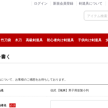
ログイン
新規会員登録
剣道具について
竹刀袋
木刀
高級剣道具
初心者向け剣道具
子供向け剣道具
人気の剣道防具セット
稽古用の剣道防具セット
試合用の剣道防具セット
人気の面
稽古用の面
試合用の面
人気の小手
稽古用の小手
試合用の小手
カスタム胴
人気の垂
稽古用の垂
試合用の垂
人気の剣道着
ジャージ系剣道着
綿道着
人気の袴
稽古用の剣道袴
綿袴
を書く
品について、お客様のご感想をお待ちしております。
品名
信武 【颯爽】男子用並製小判
稿者名
必須