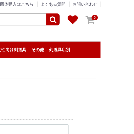
団体購入はこちら
よくある質問
お問い合わせ
0
女性向け剣道具
その他
剣道具店別
剣道具のメンテナンス
アパレル
贈答品
垂ネーム（垂名札）
剣道の小物
『栄光武道具 / 眞仁』
『浅間堂』
『松興堂』
『松勘工業』
『信武商事』
『伊勢守』
『東山堂』
『高柳喜一商店』
『福田武道具』
『タネイ』
『新留木刀製作所』
『影心』
『泉皓』
『松川武道具』
『野川染織工業』
『KIZUNA』
『西野竹刀製作所』
『米倉武道具』
『熊本武蔵堂』
『ミツボシ』
『日本武道宮崎』
『安信商会』
『三恵』
『剣道革工房 Zen』
『剣道具工房「秀」』
『永武堂』
『全日本剣道道場連盟』
『深川製磁』
『大和武道具製作所』
『むさし屋』
『ENN LIVING WORKS』
『KPセレクト』
剣道具・剣道防具のアウトレット
剣道具の修理