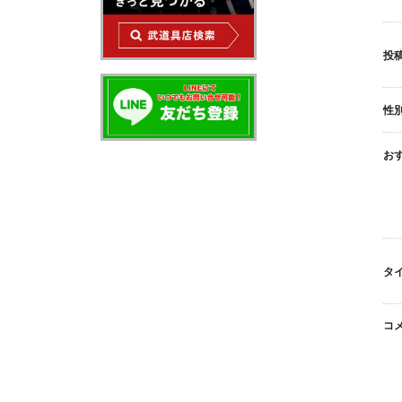
投稿
性
お
タ
コ