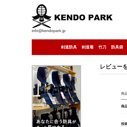
info@kendopark.jp
剣道防具
剣道着
竹刀
防具袋
剣道防具セット
剣道の面
剣道の小手
剣道の胴
剣道の垂
剣道着（上下セット）
剣道着（道着）
剣道着（袴）
セール中の竹刀
竹刀（通常型）
竹刀（八角型）
竹刀（古刀型）
竹刀（丸型）
竹刀（小判型）
竹刀（八角型）
手作りの竹刀
レビュー
商
商
投