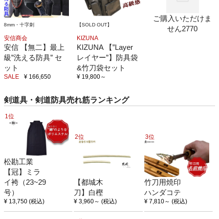
ご購入いただけま
8mm・十字刺
【SOLD OUT】
せん2770
安信商会
KIZUNA
安信 【無二】最上
KIZUNA 【”Layer
級”洗える防具” セ
レイヤー”】防具袋
ット
&竹刀袋セット
SALE
¥ 166,650
¥ 19,800
～
剣道具・剣道防具売れ筋ランキング
1位
2位
3位
松勘工業
【冠】ミラ
イ袴（23~29
【都城木
竹刀用焼印
号）
刀】白樫
ハンダコテ
¥ 13,750
(税込)
¥ 3,960
～
(税込)
¥ 7,810
～
(税込)