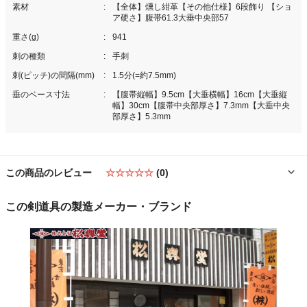
素材
【全体】燻し紺革【その他仕様】6段飾り 【ショ
ア硬さ】腹帯61.3大垂中央部57
重さ(g)
941
刺の種類
手刺
刺(ピッチ)の間隔(mm)
1.5分(=約7.5mm)
垂のベース寸法
【腹帯縦幅】9.5cm【大垂横幅】16cm【大垂縦
幅】30cm【腹帯中央部厚さ】7.3mm【大垂中央
部厚さ】5.3mm
この商品のレビュー
☆☆☆☆☆
(0)
この剣道具の製造メーカー・ブランド