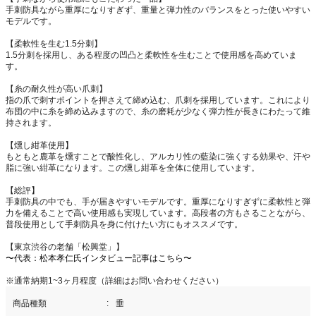
手刺防具ながら重厚になりすぎず、重量と弾力性のバランスをとった使いやすい
モデルです。
【柔軟性を生む1.5分刺】
1.5分刺を採用し、ある程度の凹凸と柔軟性を生むことで使用感を高めていま
す。
【糸の耐久性が高い爪刺】
指の爪で刺すポイントを押さえて締め込む、爪刺を採用しています。これにより
布団の中に糸を締め込みますので、糸の磨耗が少なく弾力性が長きにわたって維
持されます。
【燻し紺革使用】
もともと鹿革を燻すことで酸性化し、アルカリ性の藍染に強くする効果や、汗や
脂に強い紺革になります。この燻し紺革を全体に使用しています。
【総評】
手刺防具の中でも、手が届きやすいモデルです。重厚になりすぎずに柔軟性と弾
力を備えることで高い使用感も実現しています。高段者の方もさることながら、
普段使用として手刺防具を身に付けたい方にもオススメです。
【東京渋谷の老舗「松興堂」】
〜代表：松本孝仁氏インタビュー記事はこちら〜
※通常納期1~3ヶ月程度（詳細はお問い合わせください）
商品種類
垂