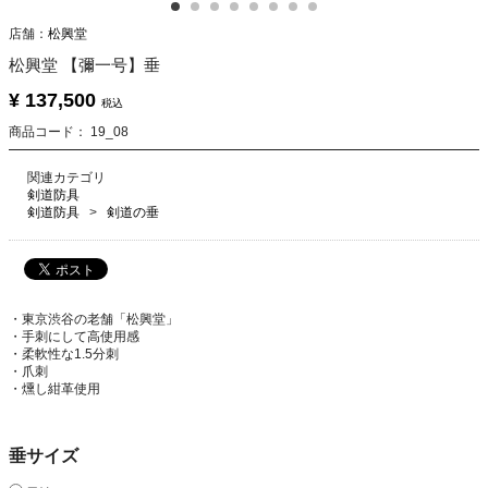
店舗：
松興堂
松興堂 【彌一号】垂
¥ 137,500
税込
商品コード：
19_08
関連カテゴリ
剣道防具
剣道防具
剣道の垂
・東京渋谷の老舗「松興堂」
・手刺にして高使用感
・柔軟性な1.5分刺
・爪刺
・燻し紺革使用
垂サイズ