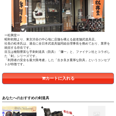
ー松興堂ー
昭和初期より、東京渋谷の中心地に店舗を構える超老舗武道具店。
社長の松本氏は、過去に全日本武道具協同組合理事長を務めており、業界を
統括する存在です。
目玉は種類豊富な手刺剣道具（防具）「彌一」と、ファイテン社とコラボし
た「剣」シリーズです。
「利用者の安全を最大限考慮」した「古き良き重厚な防具」というコンセプ
トが特徴です。
カートに入れる
あなたへのおすすめの剣道具