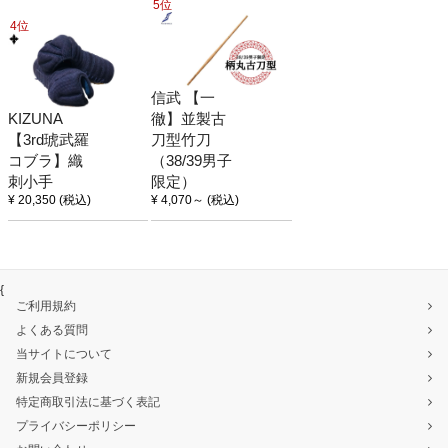
5位
4位
信武 【一
KIZUNA
徹】並製古
【3rd琥武羅
刀型竹刀
コブラ】織
（38/39男子
刺小手
限定）
¥ 20,350
(税込)
¥ 4,070
～
(税込)
{
ご利用規約
よくある質問
当サイトについて
新規会員登録
特定商取引法に基づく表記
プライバシーポリシー