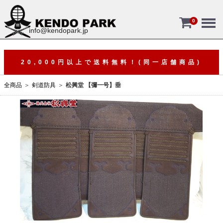
Menu
0
info@kendopark.jp
20,000円以上で送料無料！(同一店舗商品)
全商品
剣道防具
松興堂 【彌一号】垂