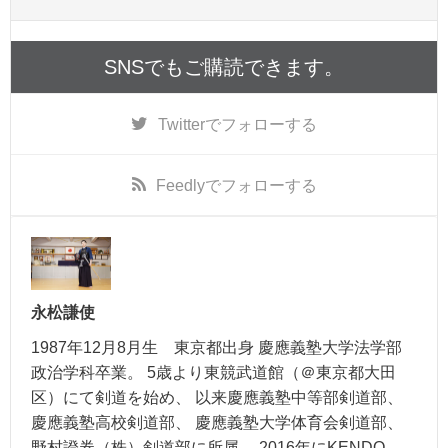
SNSでもご購読できます。
Twitter
でフォローする
Feedly
でフォローする
永松謙使
1987年12月8月生 東京都出身 慶應義塾大学法学部
政治学科卒業。 5歳より東競武道館（＠東京都大田
区）にて剣道を始め、 以来慶應義塾中等部剣道部、
慶應義塾高校剣道部、 慶應義塾大学体育会剣道部、
野村證券（株）剣道部に所属。 2016年にKENDO