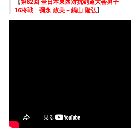
【
第62回 全日本東西対抗剣道大会男子
16将戦 彌永 政美－鍋山 隆弘
】