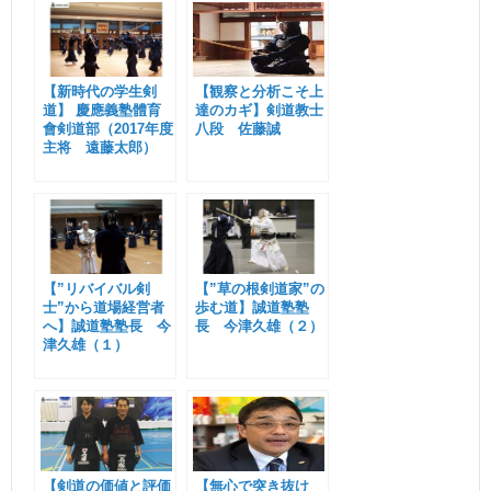
【新時代の学生剣
【観察と分析こそ上
道】 慶應義塾體育
達のカギ】剣道教士
會剣道部（2017年度
八段 佐藤誠
主将 遠藤太郎）
【”リバイバル剣
【”草の根剣道家”の
士”から道場経営者
歩む道】誠道塾塾
へ】誠道塾塾長 今
長 今津久雄（２）
津久雄（１）
【剣道の価値と評価
【無心で突き抜け