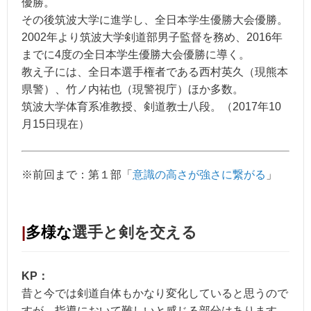
優勝。
その後筑波大学に進学し、全日本学生優勝大会優勝。
2002年より筑波大学剣道部男子監督を務め、2016年
までに4度の全日本学生優勝大会優勝に導く。
教え子には、全日本選手権者である西村英久（現熊本
県警）、竹ノ内祐也（現警視庁）ほか多数。
筑波大学体育系准教授、剣道教士八段。（2017年10
月15日現在）
※前回まで：第１部「
意識の高さが強さに繋がる
」
|
多様な
選手と剣を交える
KP：
昔と今では剣道自体もかなり変化していると思うので
すが、指導において難しいと感じる部分はあります