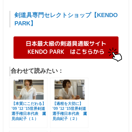
剣道具専門セレクトショップ【KENDO
PARK】
合わせて読みたい：
【本質にこだわる】
【過程を大切に】
’09 ’12 ’15世界剣道
’09 ’12 ’15世界剣道
選手権日本代表 鷹
選手権日本代表 鷹
見由紀子（１）
見由紀子（２）