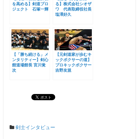
を高める】剣道プロ
る】株式会社シオザ
ジェクト 石塚一輝
ワ 代表取締役社長
塩澤好久
【「勝ち続ける」メ
【元剣道家が歩むキ
ンタリティー】剣心
ックボクサーの道】
館道場館長 宮川覚
プロキックボクサー
次
吉野友規
剣士インタビュー