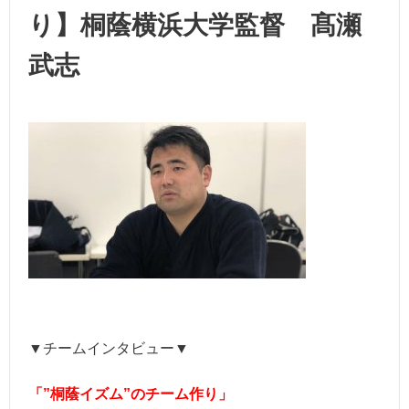
り】桐蔭横浜大学監督 髙瀬
武志
▼チームインタビュー▼
「”桐蔭イズム”のチーム作り」