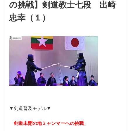
の挑戦】剣道教士七段 出崎
忠幸（１）
▼剣道普及モデル▼
「
剣道未開の地ミャンマーへの挑戦
」