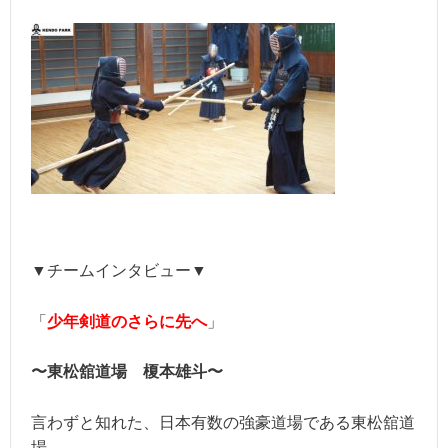
▼チームインタビュー▼
「
少年剣道のさらに先へ
」
〜東松舘道場 榎本雄斗〜
言わずと知れた、日本有数の強豪道場である東松舘道
場。