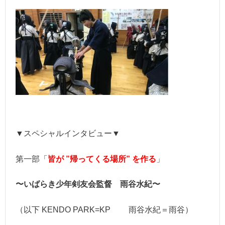
▼スペシャルインタビュー▼
第一部「
皆
が ”帰ってくる場所” を作る
」
〜いばらき少年剣友会監督 雨谷水紀〜
（以下 KENDO PARK=KP 雨谷水紀＝雨谷）