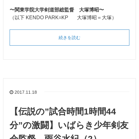
〜関東学院大学剣道部総監督 大塚博昭〜
（以下 KENDO PARK=KP 大塚博昭＝大塚）
続きを読む
2017.11.18
【伝説の”試合時間1時間44
分”の激闘】いばらき少年剣友
会監督 雨谷水紀（2）