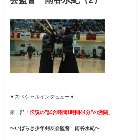
▼スペシャルインタビュー▼
第二部「
伝説の”試合時間1時間44分”の激闘
」
〜いばらき少年剣友会監督 雨谷水紀〜