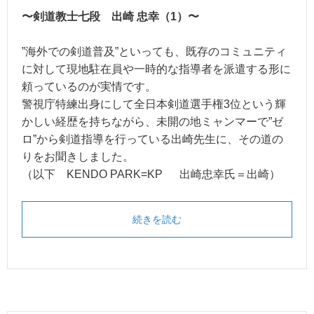
〜剣道教士七段 出崎 忠幸（1）〜
”海外での剣道普及”といっても、既存のコミュニティ
に対して現地駐在員や一時的な指導者を派遣する形に
頼っているのが実情です。
警視庁特練出身にして全日本剣道選手権3位という輝
かしい経歴を持ちながら、未開の地ミャンマーで”ゼ
ロ”から剣道指導を行っている出崎先生に、その道の
りをお聞きしました。
（以下 KENDO PARK=KP 出崎忠幸氏＝出崎）
続きを読む