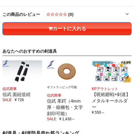
この商品のレビュー
☆☆☆☆☆
(0)
カートに入れる
あなたへのおすすめの剣道具
ギフトラッピング可能
信武商事
KPアウトレット
信武 面紐並紺
【呪術廻戦×剣道】
信武商事
SALE
¥ 726
メタルキーホルダ
信武 革鍔（4mm
ー
厚・箱梱包・文字
¥ 550
～
刻印可能）
SALE
¥ 1,430
～
剣道具・剣道防具売れ筋ランキング