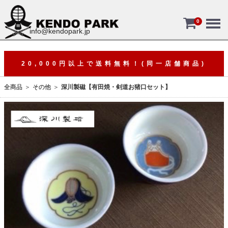
Menu
0
info@kendopark.jp
20,000円以上で送料無料！(同一店舗商品)
全商品
その他
深川製磁【有田焼・剣道お猪口セット】