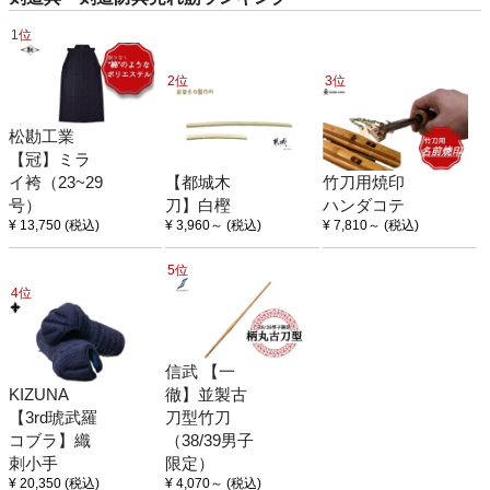
1位
2位
3位
松勘工業
【冠】ミラ
イ袴（23~29
【都城木
竹刀用焼印
号）
刀】白樫
ハンダコテ
¥ 13,750
(税込)
¥ 3,960
～
(税込)
¥ 7,810
～
(税込)
5位
4位
信武 【一
KIZUNA
徹】並製古
【3rd琥武羅
刀型竹刀
コブラ】織
（38/39男子
刺小手
限定）
¥ 20,350
(税込)
¥ 4,070
～
(税込)