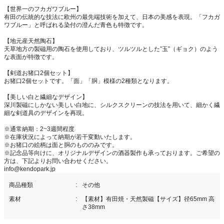
【世界一のフカガワブルー】
有田の伝統的な技法に欧州の最先端技術を加えて、日本の美感を表現。「フカガ
ワブルー」と呼ばれる染付の澄んだ青色も特徴です。
【地元産天然陶石】
天草地方の製磁用の陶石を使用しており、ツルツルとした”玉”（ギョク）のよう
な表面が特徴です。
【剣道お猪口2個セット】
お猪口2個セットです。「面」「胴」模様の2種類となります。
【美しい白と繊細なデザイン】
深川製磁にしかない美しい白地に、シルクスクリーンの技法を用いて、細かく繊
細な剣道具のデザインを再現。
※通常納期：2~3週間程度
※在庫状況によって納期が若干変動いたします。
※お猪口の絵柄は面と胴のもののみです。
※記念品等向けに、オリジナルデザインの酒器製作も承っております。ご希望の
方は、下記よりお問い合わせください。
info@kendopark.jp
商品種類
その他
素材
【素材】有田焼・天然製磁【サイズ】径65mm 高
さ38mm