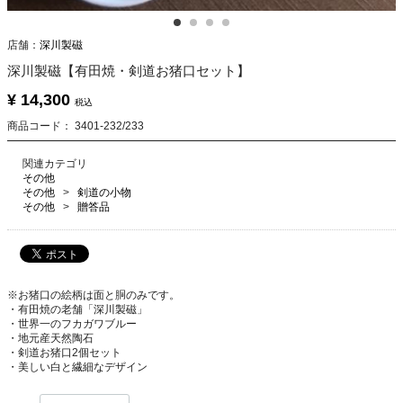
店舗：
深川製磁
深川製磁【有田焼・剣道お猪口セット】
¥ 14,300
税込
商品コード：
3401-232/233
関連カテゴリ
その他
その他
剣道の小物
その他
贈答品
※お猪口の絵柄は面と胴のみです。
・有田焼の老舗「深川製磁」
・世界一のフカガワブルー
・地元産天然陶石
・剣道お猪口2個セット
・美しい白と繊細なデザイン