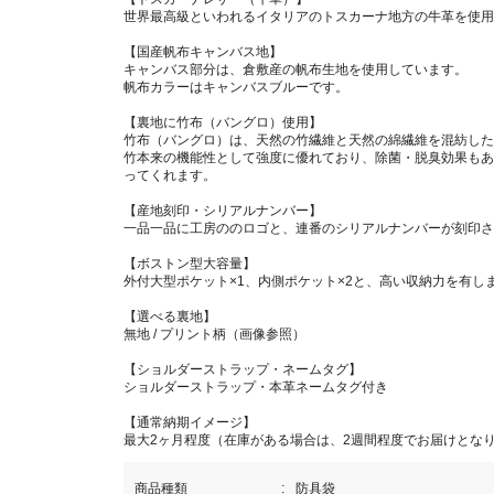
世界最高級といわれるイタリアのトスカーナ地方の牛革を使用
【国産帆布キャンバス地】
キャンバス部分は、倉敷産の帆布生地を使用しています。
帆布カラーはキャンバスブルーです。
【裏地に竹布（バングロ）使用】
竹布（バングロ）は、天然の竹繊維と天然の綿繊維を混紡した
竹本来の機能性として強度に優れており、除菌・脱臭効果もあ
ってくれます。
【産地刻印・シリアルナンバー】
一品一品に工房ののロゴと、連番のシリアルナンバーが刻印さ
【ボストン型大容量】
外付大型ポケット×1、内側ポケット×2と、高い収納力を有し
【選べる裏地】
無地 / プリント柄（画像参照）
【ショルダーストラップ・ネームタグ】
ショルダーストラップ・本革ネームタグ付き
【通常納期イメージ】
最大2ヶ月程度（在庫がある場合は、2週間程度でお届けとな
商品種類
防具袋