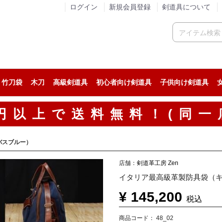
ログイン
新規会員登録
剣道具について
竹刀袋
木刀
高級剣道具
初心者向け剣道具
子供向け剣道具
人気の剣道防具セット
稽古用の剣道防具セット
試合用の剣道防具セット
人気の面
稽古用の面
試合用の面
人気の小手
稽古用の小手
試合用の小手
カスタム胴
人気の垂
稽古用の垂
試合用の垂
人気の剣道着
ジャージ系剣道着
綿道着
人気の袴
稽古用の剣道袴
綿袴
00円以上で送料無料！(同一
バスブルー）
店舗：
剣道革工房 Zen
イタリア最高級革製防具袋（
¥ 145,200
税込
商品コード：
48_02