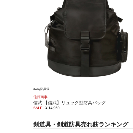
3way防具袋
信武商事
信武 【信武】リュック型防具バッグ
SALE
¥ 14,960
剣道具・剣道防具売れ筋ランキング