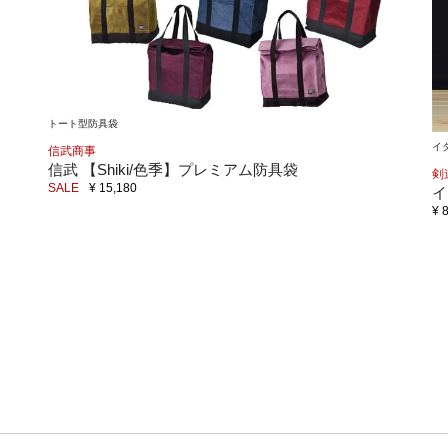
トート型防具袋
イ
信武商事
信武 【Shiki/色季】プレミアム防具袋
剣
SALE
¥ 15,180
イ
¥ 