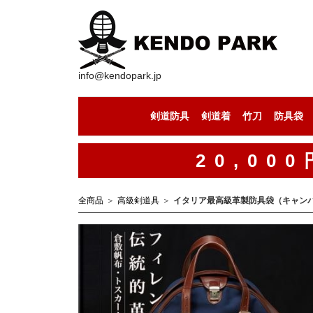
info@kendopark.jp
剣道防具
剣道着
竹刀
防具袋
剣道防具セット
剣道の面
剣道の小手
剣道の胴
剣道の垂
剣道着（上下セット）
剣道着（道着）
剣道着（袴）
セール中の竹刀
竹刀（通常型）
竹刀（八角型）
竹刀（古刀型）
竹刀（丸型）
竹刀（小判型）
竹刀（八角型）
手作りの竹刀
20,0
全商品
高級剣道具
イタリア最高級革製防具袋（キャン