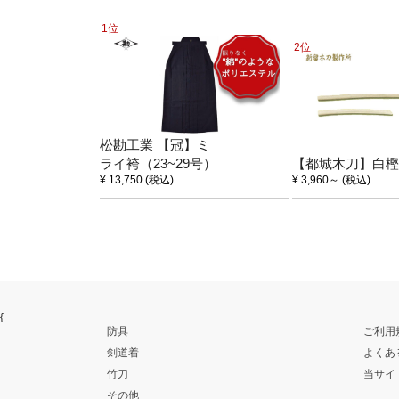
1位
2位
松勘工業 【冠】ミ
ライ袴（23~29号）
【都城木刀】白樫
¥ 13,750
(税込)
¥ 3,960
～
(税込)
{
防具
ご利用
剣道着
よくあ
竹刀
当サイ
その他