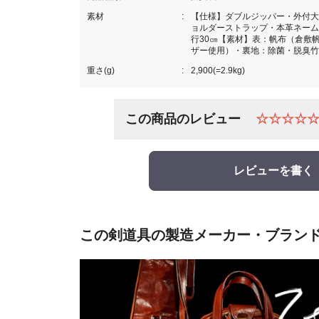
素材
【仕様】ダブルジッパー・外付大
ョルダーストラップ・本革ネームタ
行30㎝【素材】表：帆布（倉敷
ザー使用）・裏地：除菌・脱臭竹
重さ(g)
2,900(=2.9kg)
この商品のレビュー
☆☆☆☆
レビューを書く
この剣道具の製造メーカー・ブラン