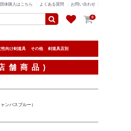
団体購入はこちら
よくある質問
お問い合わせ
0
女性向け剣道具
その他
剣道具店別
剣道具のメンテナンス
アパレル
贈答品
垂ネーム（垂名札）
剣道の小物
『栄光武道具 / 眞仁』
『浅間堂』
『松興堂』
『松勘工業』
『信武商事』
『伊勢守』
『東山堂』
『高柳喜一商店』
『福田武道具』
『タネイ』
『新留木刀製作所』
『影心』
『泉皓』
『松川武道具』
『野川染織工業』
『KIZUNA』
『西野竹刀製作所』
『米倉武道具』
『熊本武蔵堂』
『ミツボシ』
『日本武道宮崎』
『安信商会』
『三恵』
『剣道革工房 Zen』
『剣道具工房「秀」』
『永武堂』
『全日本剣道道場連盟』
『深川製磁』
『大和武道具製作所』
『むさし屋』
『ENN LIVING WORKS』
『KPセレクト』
剣道具・剣道防具のアウトレット
剣道具の修理
店舗商品)
キャンバスブルー）