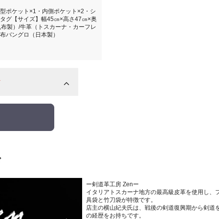
型ポケット×1・内側ポケット×2・シ
グ【サイズ】幅45㎝×高さ47㎝×奥
帆布製）/牛革（トスカーナ・カーフレ
布バングロ（日本製）
☆
ド
ー剣道革工房 Zenー
イタリアトスカーナ地方の最高級皮革を使用し、
具袋と竹刀袋が特徴です。
店主の横山紀夫氏は、戦後の剣道復興期から剣道
の経歴をお持ちです。