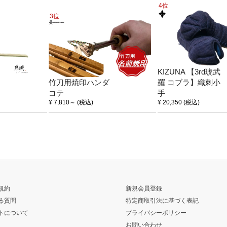
4位
3位
KIZUNA 【3rd琥武
竹刀用焼印ハンダ
羅 コブラ】織刺小
コテ
手
¥ 7,810
～
(税込)
¥ 20,350
(税込)
規約
新規会員登録
る質問
特定商取引法に基づく表記
トについて
プライバシーポリシー
お問い合わせ