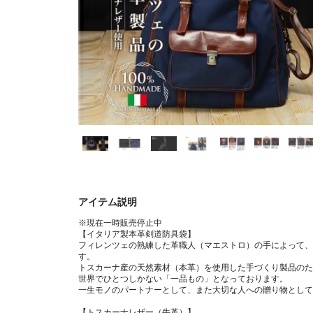
アイテム説明
※現在一時販売停止中
【イタリア製本革剣道防具袋】
フィレンツェの熟練した革職人（マエストロ）の手によって、
す。
トスカーナ産の天然素材（本革）を使用した手づくり製品のた
世界でひとつしかない「一品もの」となっております。
一生モノのパートナーとして、また大切な人への贈り物として
【トスカーナレザー（牛革）】