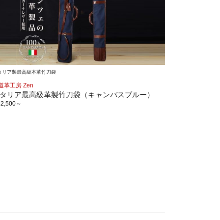
タリア製最高級本革竹刀袋
道革工房 Zen
タリア最高級革製竹刀袋（キャンバスブルー）
82,500
～