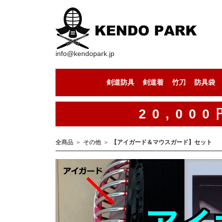
info@kendopark.jp
剣道防具
剣道着
竹刀
防具袋
剣道防具セット
剣道の面
剣道の小手
剣道の胴
剣道の垂
剣道着（上下セット）
剣道着（道着）
剣道着（袴）
セール中の竹刀
竹刀（通常型）
竹刀（八角型）
竹刀（古刀型）
竹刀（丸型）
竹刀（小判型）
竹刀（八角型）
手作りの竹刀
20,0
全商品
その他
【アイガード＆マウスガード】セット