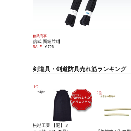
信武商事
信武 面紐並紺
SALE
¥ 726
剣道具・剣道防具売れ筋ランキング
1位
2位
松勘工業 【冠】ミ