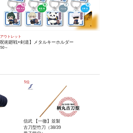
Pアウトレット
呪術廻戦×剣道】メタルキーホルダー
550
～
5位
信武 【一徹】並製
古刀型竹刀（38/39