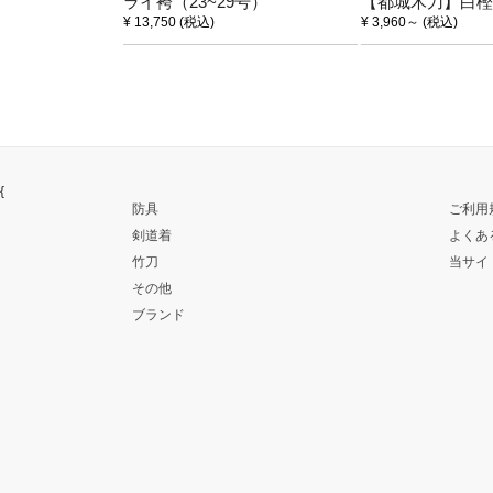
ライ袴（23~29号）
【都城木刀】白樫
¥ 13,750
(税込)
¥ 3,960
～
(税込)
{
防具
ご利用
剣道着
よくあ
竹刀
当サイ
その他
ブランド