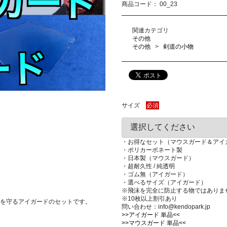
商品コード：
00_23
関連カテゴリ
その他
その他
剣道の小物
サイズ
必須
・お得なセット（マウスガード＆アイ
・ポリカーボネート製
・日本製（マウスガード）
・超耐久性 / 純透明
・ゴム無（アイガード）
・選べるサイズ（アイガード）
※飛沫を完全に防止する物ではありま
※10枚以上割引あり
を守るアイガードのセットです。
問い合わせ：info@kendopark.jp
>>アイガード 単品<<
>>マウスガード 単品<<