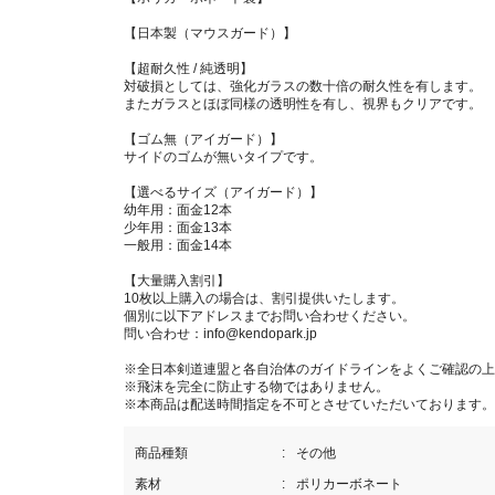
【日本製（マウスガード）】
【超耐久性 / 純透明】
対破損としては、強化ガラスの数十倍の耐久性を有します。
またガラスとほぼ同様の透明性を有し、視界もクリアです。
【ゴム無（アイガード）】
サイドのゴムが無いタイプです。
【選べるサイズ（アイガード）】
幼年用：面金12本
少年用：面金13本
一般用：面金14本
【大量購入割引】
10枚以上購入の場合は、割引提供いたします。
個別に以下アドレスまでお問い合わせください。
問い合わせ：info@kendopark.jp
※全日本剣道連盟と各自治体のガイドラインをよくご確認の上
※飛沫を完全に防止する物ではありません。
※本商品は配送時間指定を不可とさせていただいております。
商品種類
その他
素材
ポリカーボネート