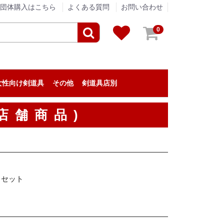
団体購入はこちら
よくある質問
お問い合わせ
0
女性向け剣道具
その他
剣道具店別
剣道具のメンテナンス
アパレル
贈答品
垂ネーム（垂名札）
剣道の小物
『栄光武道具 / 眞仁』
『浅間堂』
『松興堂』
『松勘工業』
『信武商事』
『伊勢守』
『東山堂』
『高柳喜一商店』
『福田武道具』
『タネイ』
『新留木刀製作所』
『影心』
『泉皓』
『松川武道具』
『野川染織工業』
『KIZUNA』
『西野竹刀製作所』
『米倉武道具』
『熊本武蔵堂』
『ミツボシ』
『日本武道宮崎』
『安信商会』
『三恵』
『剣道革工房 Zen』
『剣道具工房「秀」』
『永武堂』
『全日本剣道道場連盟』
『深川製磁』
『大和武道具製作所』
『むさし屋』
『ENN LIVING WORKS』
『KPセレクト』
剣道具・剣道防具のアウトレット
剣道具の修理
店舗商品)
】セット