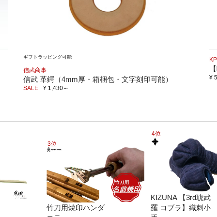
ギフトラッピング可能
K
【
信武商事
¥ 
信武 革鍔（4mm厚・箱梱包・文字刻印可能）
SALE
¥ 1,430
～
4位
3位
KIZUNA 【3rd琥武
竹刀用焼印ハンダ
羅 コブラ】織刺小