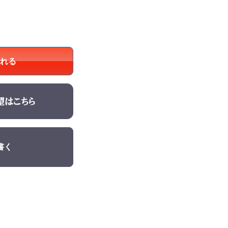
れる
書く