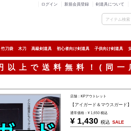
ログイン
新規会員登録
剣道具について
竹刀袋
木刀
高級剣道具
初心者向け剣道具
子供向け剣道具
人気の剣道防具セット
稽古用の剣道防具セット
試合用の剣道防具セット
人気の面
稽古用の面
試合用の面
人気の小手
稽古用の小手
試合用の小手
カスタム胴
人気の垂
稽古用の垂
試合用の垂
人気の剣道着
ジャージ系剣道着
綿道着
人気の袴
稽古用の剣道袴
綿袴
00円以上で送料無料！(同一
店舗：
KPアウトレット
【アイガード＆マウスガード
通常価格：
¥ 1,650
税込
¥ 1,430
税込
SALE