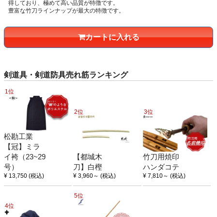
得しており、極めて高い品質が特徴です。
豊富な竹刀ラインナップが最大の特徴です。
カートに入れる
剣道具・剣道防具売れ筋ランキング
1位
2位
3位
松勘工業
【冠】ミラ
イ袴（23~29
【都城木
竹刀用焼印
号）
刀】白樫
ハンダコテ
¥ 13,750
(税込)
¥ 3,960
～
(税込)
¥ 7,810
～
(税込)
5位
4位