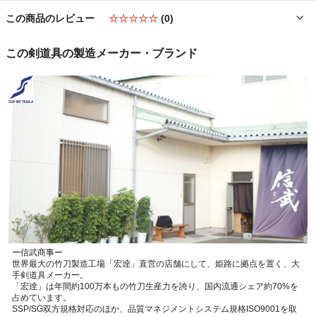
この商品のレビュー
☆☆☆☆☆
(0)
この剣道具の製造メーカー・ブランド
ー信武商事ー
世界最大の竹刀製造工場「宏逹」直営の店舗にして、姫路に拠点を置く、大
手剣道具メーカー。
「宏逹」は年間約100万本もの竹刀生産力を誇り、国内流通シェア約70%を
占めています。
SSP/SG双方規格対応のほか、品質マネジメントシステム規格ISO9001を取