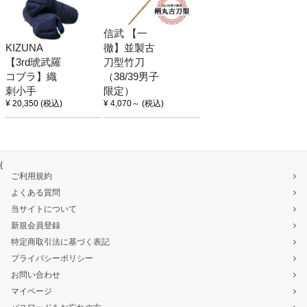
信武 【一
KIZUNA
徹】並製古
【3rd琥武羅
刀型竹刀
コブラ】織
（38/39男子
刺小手
限定）
¥ 20,350
(税込)
¥ 4,070
～
(税込)
{
ご利用規約
よくある質問
当サイトについて
新規会員登録
特定商取引法に基づく表記
プライバシーポリシー
お問い合わせ
マイページ