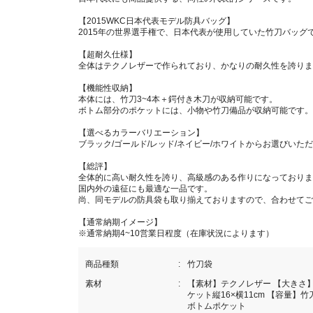
【2015WKC日本代表モデル防具バッグ】
2015年の世界選手権で、日本代表が使用していた竹刀バッグ
【超耐久仕様】
全体はテクノレザーで作られており、かなりの耐久性を誇りま
【機能性収納】
本体には、竹刀3~4本＋鍔付き木刀が収納可能です。
ボトム部分のポケットには、小物や竹刀備品が収納可能です。
【選べるカラーバリエーション】
ブラック/ゴールド/レッド/ネイビー/ホワイトからお選びいた
【総評】
全体的に高い耐久性を誇り、高級感のある作りになっておりま
国内外の遠征にも最適な一品です。
尚、同モデルの防具袋も取り揃えておりますので、合わせてご
【通常納期イメージ】
※通常納期4~10営業日程度（在庫状況によります）
商品種類
竹刀袋
素材
【素材】テクノレザー 【大きさ】縦1
ケット縦16×横11cm 【容量】
ボトムポケット