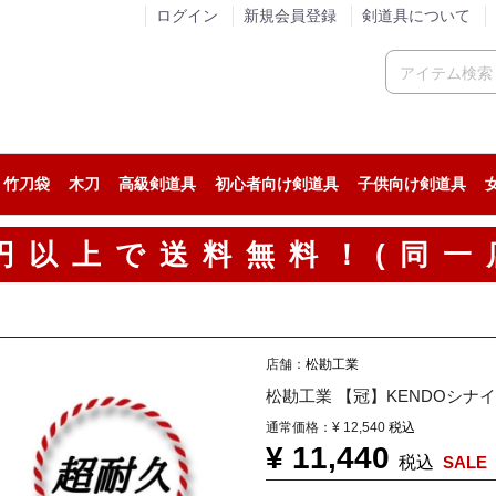
ログイン
新規会員登録
剣道具について
竹刀袋
木刀
高級剣道具
初心者向け剣道具
子供向け剣道具
人気の剣道防具セット
稽古用の剣道防具セット
試合用の剣道防具セット
人気の面
稽古用の面
試合用の面
人気の小手
稽古用の小手
試合用の小手
カスタム胴
人気の垂
稽古用の垂
試合用の垂
人気の剣道着
ジャージ系剣道着
綿道着
人気の袴
稽古用の剣道袴
綿袴
00円以上で送料無料！(同一
店舗：
松勘工業
松勘工業 【冠】KENDOシナ
通常価格：
¥ 12,540
税込
¥ 11,440
税込
SALE