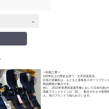
☆
ド
ー松勘工業ー
100年以上の歴史を持つ、大手武道具店。
社長の安藤氏は、もともと某有名スポーツブラン
商品開発が魅力です。
特に、2015年世界剣道選手権において日本代表
高級ブランドラインの「冠」、動きやすさや実用
人」等のブランドで知られています。