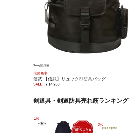
3way防具袋
信武商事
信武 【信武】リュック型防具バッグ
SALE
¥ 14,960
剣道具・剣道防具売れ筋ランキング
1位
2位