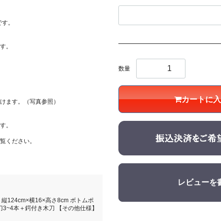
です。
す。
数量
カートに入
だけます。（写真参照）
す。
覧ください。
レビューを
24cm×横16×高さ8cm ボトムポ
竹刀3~4本＋鍔付き木刀 【その他仕様】