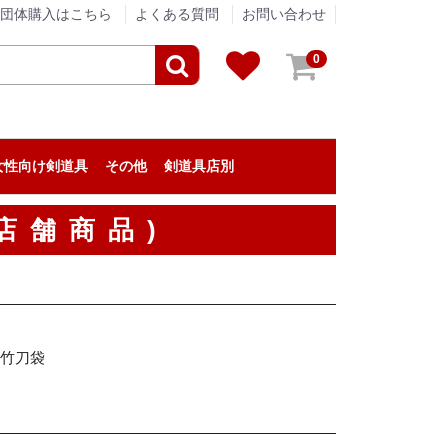
団体購入はこちら
よくある質問
お問い合わせ
0
女性向け剣道具
その他
剣道具店別
剣道具のメンテナンス
アパレル
贈答品
垂ネーム（垂名札）
剣道の小物
『栄光武道具 / 眞仁』
『浅間堂』
『松興堂』
『松勘工業』
『信武商事』
『伊勢守』
『東山堂』
『高柳喜一商店』
『福田武道具』
『タネイ』
『新留木刀製作所』
『影心』
『泉皓』
『松川武道具』
『野川染織工業』
『KIZUNA』
『西野竹刀製作所』
『米倉武道具』
『熊本武蔵堂』
『ミツボシ』
『日本武道宮崎』
『安信商会』
『三恵』
『剣道革工房 Zen』
『剣道具工房「秀」』
『永武堂』
『全日本剣道道場連盟』
『深川製磁』
『大和武道具製作所』
『むさし屋』
『ENN LIVING WORKS』
『KPセレクト』
剣道具・剣道防具のアウトレット
剣道具の修理
店舗商品)
イ竹刀袋