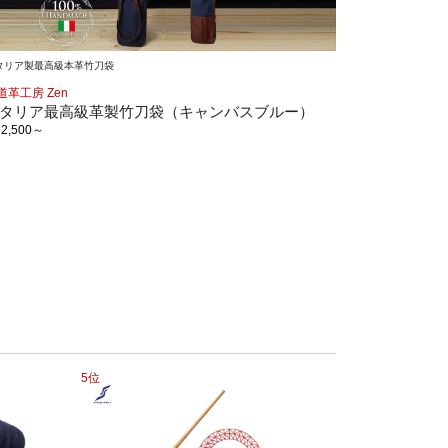
タリア製最高級本革竹刀袋
道革工房 Zen
タリア最高級革製竹刀袋（キャンバスブルー）
82,500
～
5位