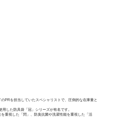
ドのPRを担当していたスペシャリストで、圧倒的な在庫量と
が使用した防具袋「冠」シリーズが有名です。
性を重視した「閃」、防臭抗菌や洗濯性能を重視した「活