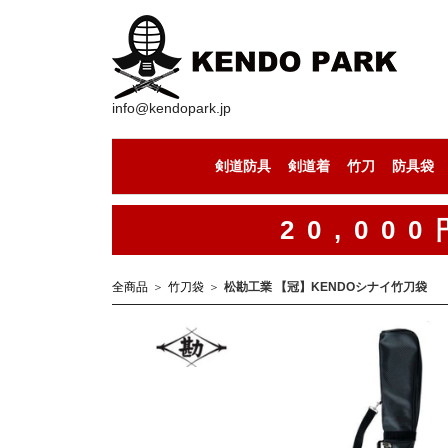
info@kendopark.jp
剣道防具
剣道着
竹刀
防具袋
剣道防具セット
剣道の面
剣道の小手
剣道の胴
剣道の垂
剣道着（上下セット）
剣道着（道着）
剣道着（袴）
セール中の竹刀
竹刀（通常型）
竹刀（八角型）
竹刀（古刀型）
竹刀（丸型）
竹刀（小判型）
竹刀（八角型）
手作りの竹刀
20,0
全商品
竹刀袋
松勘工業 【冠】KENDOシナイ竹刀袋