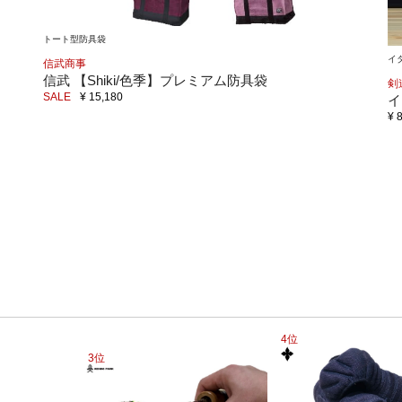
トート型防具袋
イ
信武商事
信武 【Shiki/色季】プレミアム防具袋
剣
SALE
¥ 15,180
イ
¥ 
4位
3位