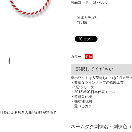
商品コード：
SF-700K
関連カテゴリ
竹刀袋
カラー
必須
※ホワイトは入荷待ちにつき2月末発
・豊富なラインナップの松勘工業
・”冠”シリーズ
・2015WKC日本代表モデル
・超耐久仕様
・機能性収納
・選べるカラー
社長による独自の商品戦略が特徴で
ネームタグ刺繍名・刺繍色（