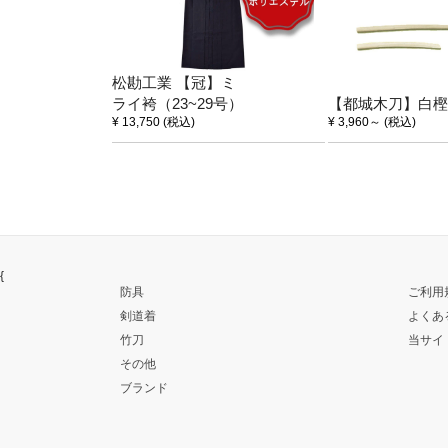
松勘工業 【冠】ミ
ライ袴（23~29号）
【都城木刀】白樫
¥ 13,750
(税込)
¥ 3,960
～
(税込)
{
防具
ご利用
剣道着
よくあ
竹刀
当サイ
その他
ブランド