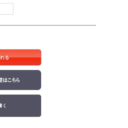
れる
書く