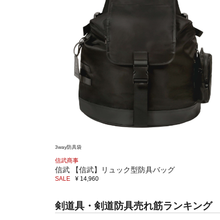
3way防具袋
信武商事
信武 【信武】リュック型防具バッグ
SALE
¥ 14,960
剣道具・剣道防具売れ筋ランキング