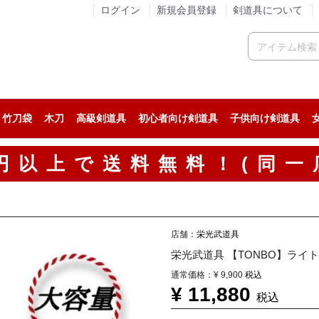
ログイン
新規会員登録
剣道具について
竹刀袋
木刀
高級剣道具
初心者向け剣道具
子供向け剣道具
人気の剣道防具セット
稽古用の剣道防具セット
試合用の剣道防具セット
人気の面
稽古用の面
試合用の面
人気の小手
稽古用の小手
試合用の小手
カスタム胴
人気の垂
稽古用の垂
試合用の垂
人気の剣道着
ジャージ系剣道着
綿道着
人気の袴
稽古用の剣道袴
綿袴
00円以上で送料無料！(同一
店舗：
栄光武道具
栄光武道具 【TONBO】ライ
通常価格：
¥ 9,900
税込
¥ 11,880
税込