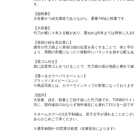
す。
【超軽量】
大容量かつ頑丈構造でありながら、重量740gと軽量です。
【大容量】
竹刀が横に４本入る幅があり、重ねれば6本までは簡単に入る
【肩掛け紐を高位置に】
通常の竹刀袋より肩掛け紐の位置を高くすることで、体と平行
より、周囲の邪魔になったり移動中にバランスを崩す心配もあ
【底ゴム付き】
底に設置用ゴムをつけることで、竹刀袋の底が地面と擦れて破
【選べるカラーバリエーション】
ブラック / ネイビー / エンジ
※商品写真とは、カラーラインナップが変更になっております
【総評】
大容量、頑丈、軽量と三拍子揃った竹刀袋です。TONBOライ
共に、国内遠征のみならず海外遠征にも連れて行ける一品です
※ネームタグへの3文字刺繍は、若干文字が潰れることがござ
あらかじめご了承ください。
※通常納期4~10営業日程度（在庫状況によります）