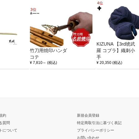
4位
3位
KIZUNA 【3rd琥武
竹刀用焼印ハンダ
羅 コブラ】織刺小
コテ
手
¥ 7,810
～
(税込)
¥ 20,350
(税込)
規約
新規会員登録
る質問
特定商取引法に基づく表記
トについて
プライバシーポリシー
お問い合わせ