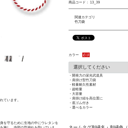
商品コード：
13_39
関連カテゴリ
竹刀袋
カラー
必須
・開発力の栄光武道具
・肩掛け型竹刀袋
・軽量耐久性素材
・超軽量
・大容量
・肩掛け紐を高位置に
れています。
・底ゴム付き
・選べるカラー
身を守るために生地の中にウレタンを
ネームタグ刺繍名・刺繍色（
を施し、内部の型崩れを防いでいま