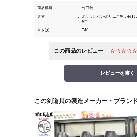
商品種類
竹刀袋
素材
ポリウレタン/ポリエステル/横16c
6本
重さ(g)
740
この商品のレビュー
☆☆☆☆
レビューを書く
この剣道具の製造メーカー・ブラン