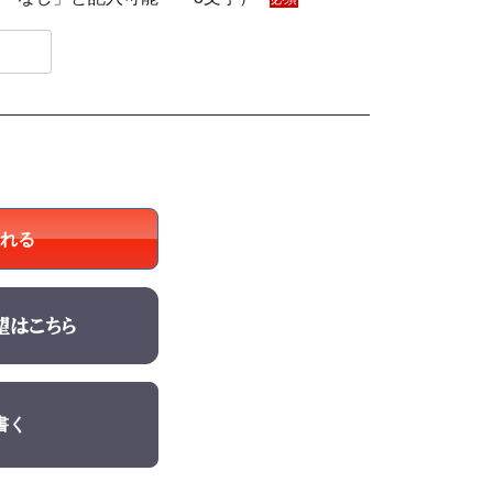
れる
書く