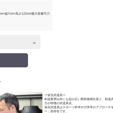
m×縦7cm×高さ123cm/最大容量竹刀
☆
ド
ー栄光武道具ー
剣道業界以外にも顔が広い間所俊晴社長と、剣道
力が特徴の武道具店。
栄光武道具はスポーツ科学や力学等のアプローチ
ー」的存在です。