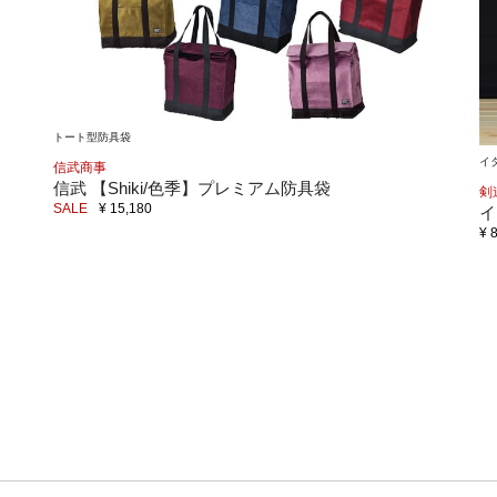
トート型防具袋
イ
信武商事
信武 【Shiki/色季】プレミアム防具袋
剣
SALE
¥ 15,180
イ
¥ 