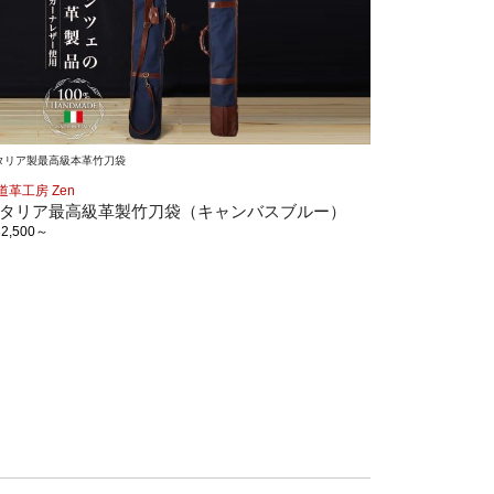
タリア製最高級本革竹刀袋
道革工房 Zen
タリア最高級革製竹刀袋（キャンバスブルー）
82,500
～