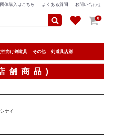
団体購入はこちら
よくある質問
お問い合わせ
0
女性向け剣道具
その他
剣道具店別
剣道具のメンテナンス
アパレル
贈答品
垂ネーム（垂名札）
剣道の小物
『栄光武道具 / 眞仁』
『浅間堂』
『松興堂』
『松勘工業』
『信武商事』
『伊勢守』
『東山堂』
『高柳喜一商店』
『福田武道具』
『タネイ』
『新留木刀製作所』
『影心』
『泉皓』
『松川武道具』
『野川染織工業』
『KIZUNA』
『西野竹刀製作所』
『米倉武道具』
『熊本武蔵堂』
『ミツボシ』
『日本武道宮崎』
『安信商会』
『三恵』
『剣道革工房 Zen』
『剣道具工房「秀」』
『永武堂』
『全日本剣道道場連盟』
『深川製磁』
『大和武道具製作所』
『むさし屋』
『ENN LIVING WORKS』
『KPセレクト』
剣道具・剣道防具のアウトレット
剣道具の修理
店舗商品)
トシナイ