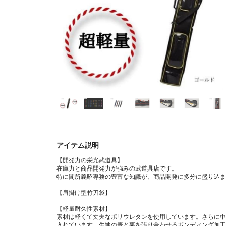
アイテム説明
【開発力の栄光武道具】
在庫力と商品開発力が強みの武道具店です。
特に間所義昭専務の豊富な知識が、商品開発に多分に盛り込ま
【肩掛け型竹刀袋】
【軽量耐久性素材】
素材は軽くて丈夫なポリウレタンを使用しています。さらに中
入れています。生地の表と裏を張り合わせるボンディング加工