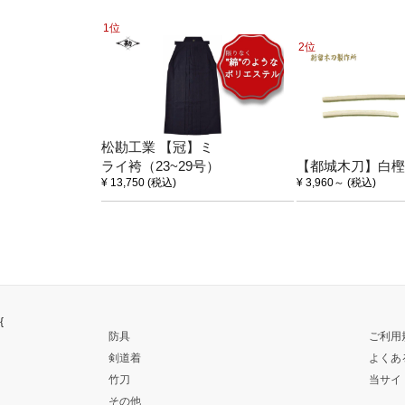
1位
2位
松勘工業 【冠】ミ
ライ袴（23~29号）
【都城木刀】白樫
¥ 13,750
(税込)
¥ 3,960
～
(税込)
{
防具
ご利用
剣道着
よくあ
竹刀
当サイ
その他