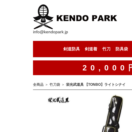
info@kendopark.jp
剣道防具
剣道着
竹刀
防具袋
剣道防具セット
剣道の面
剣道の小手
剣道の胴
剣道の垂
剣道着（上下セット）
剣道着（道着）
剣道着（袴）
セール中の竹刀
竹刀（通常型）
竹刀（八角型）
竹刀（古刀型）
竹刀（丸型）
竹刀（小判型）
竹刀（八角型）
手作りの竹刀
20,0
全商品
竹刀袋
栄光武道具 【TONBO】ライトシナイ