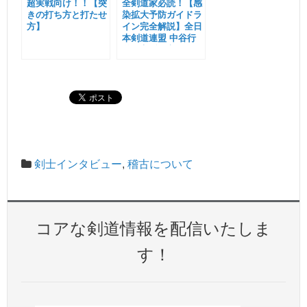
超実戦向け！！【突
全剣道家必読！【感
きの打ち方と打たせ
染拡大予防ガイドラ
方】
イン完全解説】全日
本剣道連盟 中谷行
道・宮坂昌之
剣士インタビュー
,
稽古について
コアな剣道情報を配信いたしま
す！