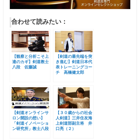
合わせて読みたい：
【観察と分析こそ上
【剣道の最先端を突
達のカギ】剣道教士
き進む】剣道日本代
八段 佐藤誠
表トレーニングコー
チ 高橋健太郎
（１）
【剣道オンラインサ
【３０歳からの社会
ロン開設の想い】
人剣道】三井住友海
「剣道イノベーショ
上剣道部副主将 井
ン研究所」教士八段
口亮（２）
岡田守正