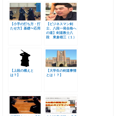
【小手の打ち方・打
【ビジネスマン剣
たせ方】基礎〜応用
士、八段一発合格へ
の道】剣道教士八
段 東倉雄三（１）
【上段の構えと
【大学生の剣道事情
は？】
とは！？】