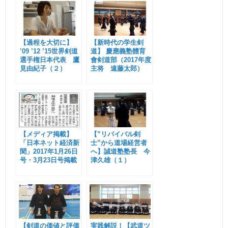
【過程を大切に】
【新時代の学生剣
’09 ’12 ’15世界剣道
道】 慶應義塾體育
選手権日本代表 鷹
會剣道部（2017年度
見由紀子（２）
主将 遠藤太郎）
【メディア掲載】
【”リバイバル剣
「日本ネット経済新
士”から道場経営者
聞」2017年1月26日
へ】誠道塾塾長 今
号・3月23日号掲載
津久雄（１）
【剣道の価値と評価
実践解説！【武道ツ