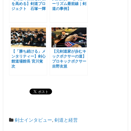
を高める】剣道プロ
ーリズム最前線｜剣
ジェクト 石塚一輝
道の事例】
【「勝ち続ける」メ
【元剣道家が歩むキ
ンタリティー】剣心
ックボクサーの道】
館道場館長 宮川覚
プロキックボクサー
次
吉野友規
剣士インタビュー
,
剣道と経営