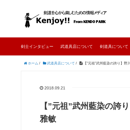
剣士インタビュー
武道具店について
剣道具について
ホーム
/
武道具店について
/
【”元祖”武州藍染の誇り】野
2018.09.21
【”元祖”武州藍染の誇
雅敏