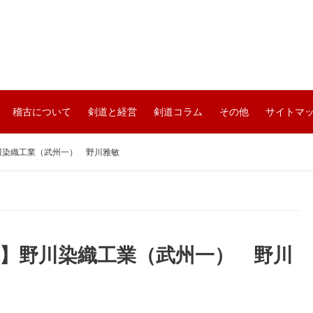
稽古について
剣道と経営
剣道コラム
その他
サイトマ
川染織工業（武州一） 野川雅敏
り】野川染織工業（武州一） 野川