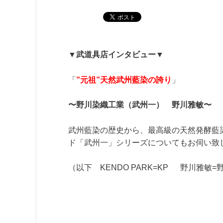
▼武道具店インタビュー▼
「
”
元祖”天然
武州藍染の誇り
」
〜野川染織工業（武州一） 野川雅敏〜
武州藍染の歴史から、最高級の天然発酵藍
ド「武州一」シリーズについてもお伺い致
（以下 KENDO PARK=KP 野川雅敏=