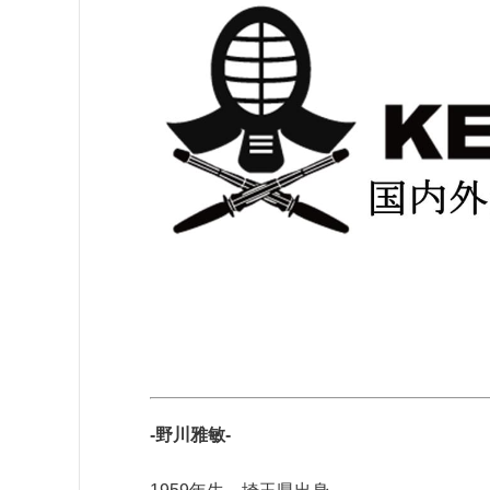
-野川雅敏-