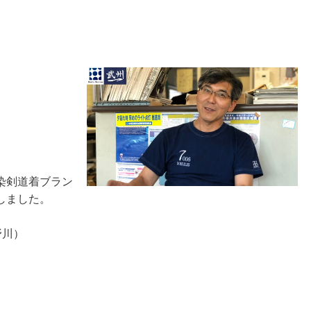
染剣道着ブラン
しました。
野川）