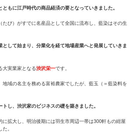
とともに江戸時代の商品経済の要となっていきました。
（たび）がすでに名産品として全国に流布し、藍染はその生
業として始まり、分業化を経て地場産業へと発展していきま
る大実業家となる
渋沢栄一
です。
、地域の名主を務める富裕農家でしたが、藍玉（＝藍染料を
ートし、渋沢家のビジネスの礎を築きました。
的に拡大し、明治後期には羽生市周辺一帯は300軒もの紺屋
した。