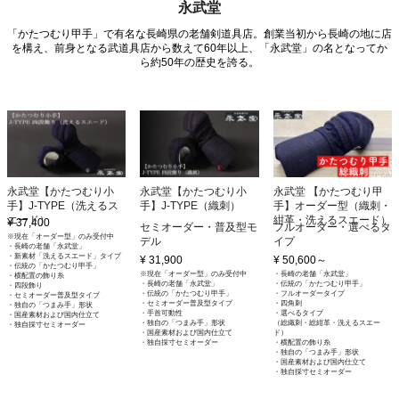
永武堂
「かたつむり甲手」で有名な長崎県の老舗剣道具店。創業当初から長崎の地に店
を構え、前身となる武道具店から数えて60年以上、「永武堂」の名となってか
ら約50年の歴史を誇る。
永武堂【かたつむり小
永武堂【かたつむり小
永武堂 【かたつむり甲
手】J-TYPE（洗えるス
手】J-TYPE（織刺）
手】オーダー型（織刺・
エード）
紺革・洗えるスエード）
¥ 37,400
セミオーダー・普及型モ
フルオーダー・選べるタ
※現在「オーダー型」のみ受付中
デル
イプ
・長崎の老舗「永武堂」
・新素材「洗えるスエード」タイプ
¥ 31,900
¥ 50,600
～
・伝統の「かたつむり甲手」
※現在「オーダー型」のみ受付中
・長崎の老舗「永武堂」
・横配置の飾り糸
・長崎の老舗「永武堂」
・伝統の「かたつむり甲手」
・四段飾り
・伝統の「かたつむり甲手」
・フルオーダータイプ
・セミオーダー普及型タイプ
・セミオーダー普及型タイプ
・四角刺
・独自の「つまみ手」形状
・手首可動性
・選べるタイプ
・国産素材および国内仕立て
・独自の「つまみ手」形状
（総織刺・総紺革・洗えるスエー
・独自採寸セミオーダー
・国産素材および国内仕立て
ド）
・独自採寸セミオーダー
・横配置の飾り糸
・独自の「つまみ手」形状
・国産素材および国内仕立て
・独自採寸セミオーダー