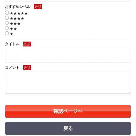
おすすめレベル
必須
★★★★★
★★★★
★★★
★★
★
タイトル
必須
コメント
必須
確認ページヘ
戻る