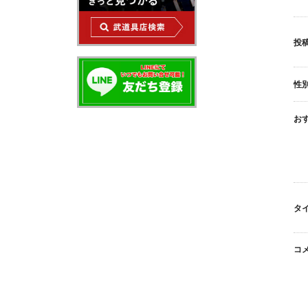
投稿
性
お
タ
コ