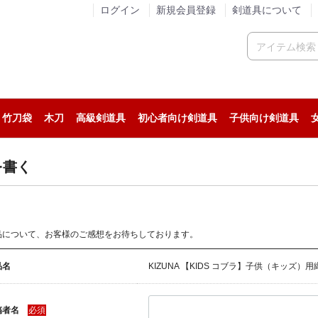
ログイン
新規会員登録
剣道具について
竹刀袋
木刀
高級剣道具
初心者向け剣道具
子供向け剣道具
人気の剣道防具セット
稽古用の剣道防具セット
試合用の剣道防具セット
人気の面
稽古用の面
試合用の面
人気の小手
稽古用の小手
試合用の小手
カスタム胴
人気の垂
稽古用の垂
試合用の垂
人気の剣道着
ジャージ系剣道着
綿道着
人気の袴
稽古用の剣道袴
綿袴
を書く
品について、お客様のご感想をお待ちしております。
品名
KIZUNA 【KIDS コブラ】子供（キッズ）
稿者名
必須