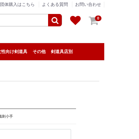
団体購入はこちら
よくある質問
お問い合わせ
0
女性向け剣道具
その他
剣道具店別
剣道具のメンテナンス
アパレル
贈答品
垂ネーム（垂名札）
剣道の小物
『栄光武道具 / 眞仁』
『浅間堂』
『松興堂』
『松勘工業』
『信武商事』
『伊勢守』
『東山堂』
『高柳喜一商店』
『福田武道具』
『タネイ』
『新留木刀製作所』
『影心』
『泉皓』
『松川武道具』
『野川染織工業』
『KIZUNA』
『西野竹刀製作所』
『米倉武道具』
『熊本武蔵堂』
『ミツボシ』
『日本武道宮崎』
『安信商会』
『三恵』
『剣道革工房 Zen』
『剣道具工房「秀」』
『永武堂』
『全日本剣道道場連盟』
『深川製磁』
『大和武道具製作所』
『むさし屋』
『ENN LIVING WORKS』
『KPセレクト』
剣道具・剣道防具のアウトレット
剣道具の修理
用織刺小手