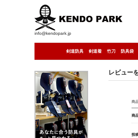
info@kendopark.jp
剣道防具
剣道着
竹刀
防具袋
剣道防具セット
剣道の面
剣道の小手
剣道の胴
剣道の垂
剣道着（上下セット）
剣道着（道着）
剣道着（袴）
セール中の竹刀
竹刀（通常型）
竹刀（八角型）
竹刀（古刀型）
竹刀（丸型）
竹刀（小判型）
竹刀（八角型）
手作りの竹刀
レビュー
商
商
投