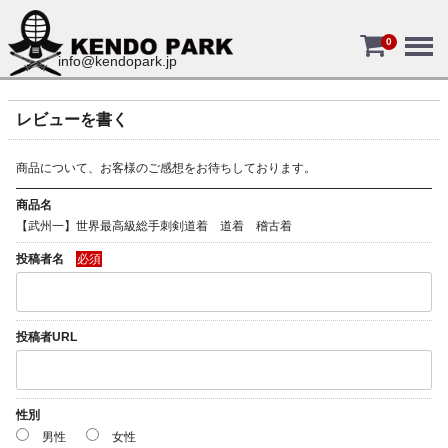
Menu
0
info@kendopark.jp
レビューを書く
商品について、お客様のご感想をお待ちしております。
商品名
【武州一】世界最高級総手刺剣道着 道着 稽古着
投稿者名
必須
投稿者URL
性別
男性
女性