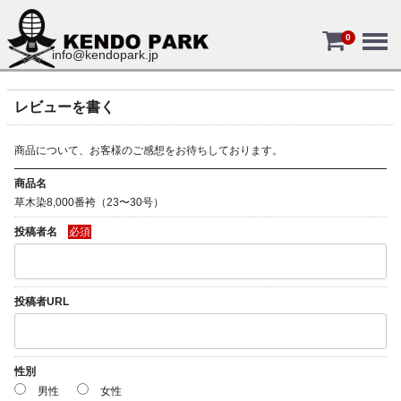
Menu
0
info@kendopark.jp
レビューを書く
商品について、お客様のご感想をお待ちしております。
商品名
草木染8,000番袴（23〜30号）
投稿者名
必須
投稿者URL
性別
男性
女性