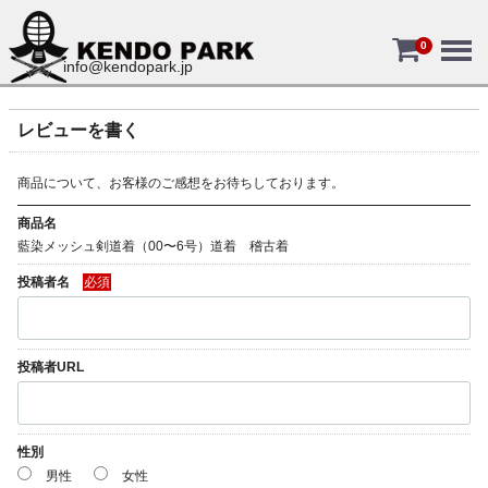
Menu
0
info@kendopark.jp
レビューを書く
商品について、お客様のご感想をお待ちしております。
商品名
藍染メッシュ剣道着（00〜6号）道着 稽古着
投稿者名
必須
投稿者URL
性別
男性
女性