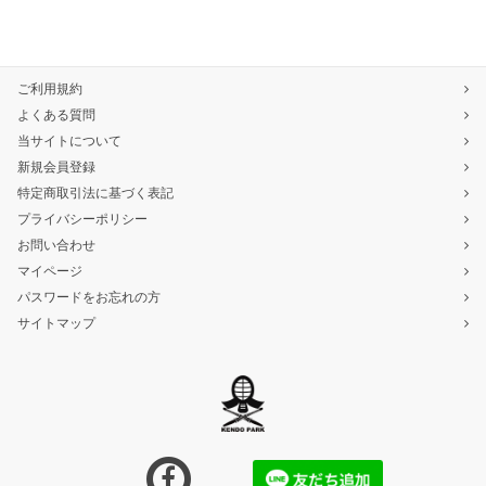
ご利用規約
よくある質問
当サイトについて
新規会員登録
特定商取引法に基づく表記
プライバシーポリシー
お問い合わせ
マイページ
パスワードをお忘れの方
サイトマップ