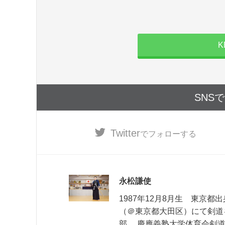
K
SNS
Twitter
でフォローする
永松謙使
1987年12月8月生 東京
（＠東京都大田区）にて剣道
部、 慶應義塾大学体育会剣道