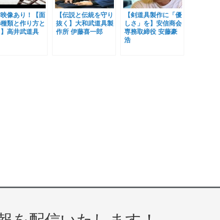
作映像あり！【面
【伝説と伝統を守り
【剣道具製作に「優
の種類と作り方と
抜く】大和武道具製
しさ」を】安信商会
？】高井武道具
作所 伊藤喜一郎
専務取締役 安藤豪
浩
報を配信いたします！