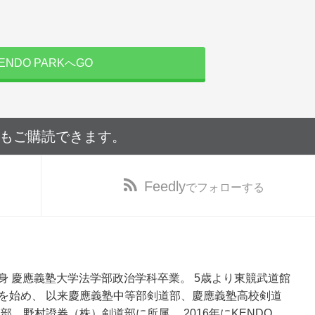
ENDO PARKへGO
でもご購読できます。
Feedly
でフォローする
都出身 慶應義塾大学法学部政治学科卒業。 5歳より東競武道館
を始め、 以来慶應義塾中等部剣道部、慶應義塾高校剣道
部、野村證券（株）剣道部に所属。 2016年にKENDO