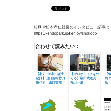
松興堂松本孝仁社長のインタビュー記事は
https://kendopark.jp/kenjoy/shokodo
合わせて読みたい：
【名刀 ”比叡” 誕生
【ゼロからイチをつ
【
秘話】山口吉昭竹刀
くる】福田武道具
紡
製作所 山口吉昭
福田一成
店