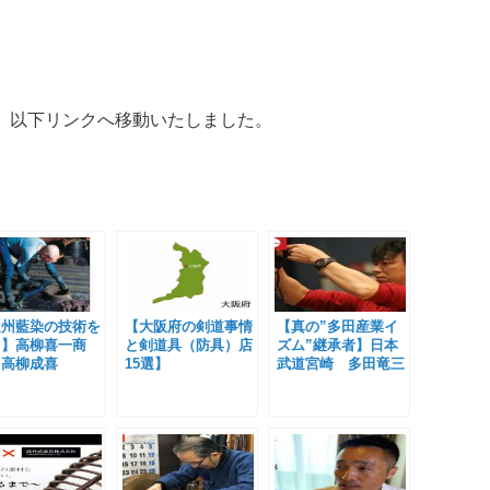
、以下リンクへ移動いたしました。
遠州藍染の技術を
【大阪府の剣道事情
【真の”多田産業イ
ぐ】高柳喜一商
と剣道具（防具）店
ズム”継承者】日本
 高柳成喜
15選】
武道宮崎 多田竜三