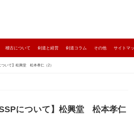
稽古について
剣道と経営
剣道コラム
その他
サイトマ
Pについて】松興堂 松本孝仁（2）
 SSPについて】松興堂 松本孝仁