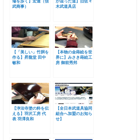
場を歩く】宏達（信
が辿った道】旧佐々
武商事）
木武道具店
【「美しい」竹胴を
【本物の金蒔絵を世
作る】昇龍堂 田中
界に】みさき蒔絵工
敏和
房 御前秀邦
【浄法寺塗の粋を伝
【全日本武道具協同
える】羽沢工房 代
組合へ加盟のお知ら
表 羽澤良和
せ】