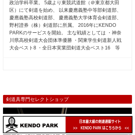
政治学科卒業。 5歳より東競武道館（＠東京都大田
区）にて剣道を始め、 以来慶應義塾中等部剣道部、
慶應義塾高校剣道部、 慶應義塾大学体育会剣道部、
野村證券（株）剣道部に所属。 2016年にKENDO
PARKのサービスを開始。 主な戦績としては ・神奈
川県高校剣道大会団体準優勝 ・関東学生剣道新人戦
大会ベスト8 ・全日本実業団剣道大会ベスト16 等
剣道具専門セレクトショップ