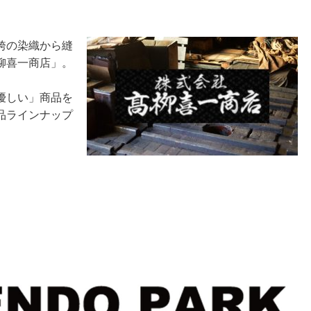
袴の染織から縫
柳喜一商店」。
優しい」商品を
品ラインナップ