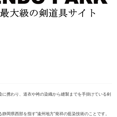
染に携わり、道衣や袴の染織から縫製までを手掛けている剣
静岡県西部を指す”遠州地方”発祥の藍染技術のことです。