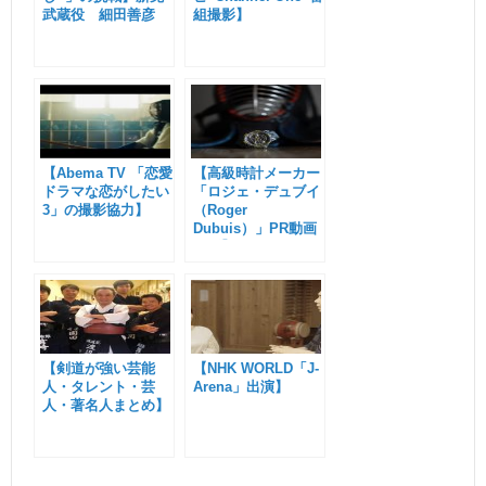
武蔵役 細田善彦
組撮影】
【Abema TV 「恋愛
【高級時計メーカー
ドラマな恋がしたい
「ロジェ・デュブイ
3」の撮影協力】
（Roger
Dubuis）」PR動画
撮影】
【剣道が強い芸能
【NHK WORLD「J-
人・タレント・芸
Arena」出演】
人・著名人まとめ】