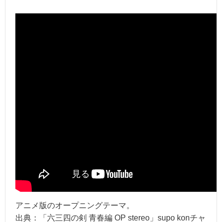
アニメ版のオープニングテーマ。
出典：「六三四の剣 青春編 OP stereo」supo konチャ