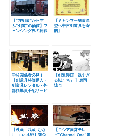
【”洋剣道”から学
【ミャンマー剣道連
ぶ”剣道”の価値】フ
盟へ中古剣道具を寄
ェンシング界の挑戦
贈】
学校関係者必見！
【剣道漫画「裸すぎ
【剣道具特価購入・
る獣たち」 】廣岡
剣道具レンタル・外
慎也
部指導員手配サービ
ス】
【映画「武蔵−むさ
【ロシア国営テレ
し−」の挑戦】新免
ビ”Channel One”番