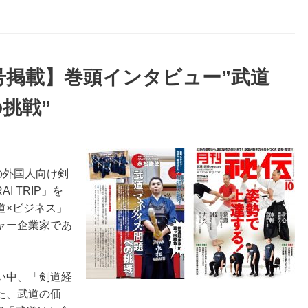
月号掲載】巻頭インタビュー”武道
挑戦”
の外国人向け剣
 TRIP」を
道×ビジネス」
ャー企業家であ
い中、「剣道経
た、武道の価