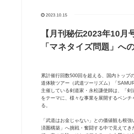
2023.10.15
【月刊秘伝2023年10
「マネタイズ問題」への
累計催行回数500回を超える、国内トップ
道体験ツアー（武道ツーリズム）「SAMURAI
主催している剣道家・永松謙使師は、「剣
をテーマに、様々な事業を展開するベンチ
る。
「武道はお金じゃない」との価値観も根強
済圏構築」へ挑戦・奮闘する中で見えてき