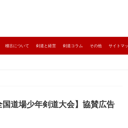
稽古について
剣道と経営
剣道コラム
その他
サイトマ
回全国道場少年剣道大会】協賛広告