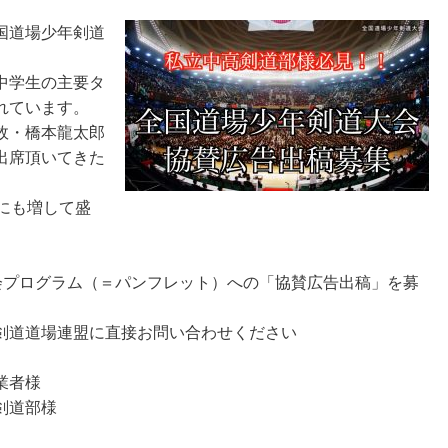
国道場少年剣道
中学生の主要タ
れています。
故・橋本龍太郎
出席頂いてきた
にも増して盛
、大会プログラム（＝パンフレット）への「協賛広告出稿」を募
剣道道場連盟に直接お問い合わせください
業者様
剣道部様