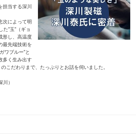
を担当する深川
忠次によって明
た”玉”（ギョ
形し、高温度
の最先端技術を
ガワブルー”と
数多く生み出す
」のこだわりまで、たっぷりとお話を伺いました。
＝深川）