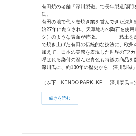
有田焼の老舗「深川製磁」で長年製造部門
氏。
有田の地で代々窯焼き業を営んできた深川
治27年に創立され、天草地方の陶石を使用し
ク）のような表面が特徴。 粘土を成
で焼き上げた有田の伝統的な技法に、欧州
加えて、日本の美感を表現した世界の”フカ
呼ばれる染付の澄んだ青色も特徴の商品を
深川氏に、約130年の歴史から「深川製磁
（以下 KENDO PARK=KP 深川泰氏
続きを読む