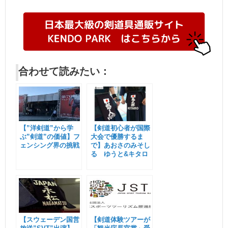
合わせて読みたい：
【”洋剣道”から学
【剣道初心者が国際
ぶ”剣道”の価値】フ
大会で優勝するま
ェンシング界の挑戦
で】あおさのみそし
る ゆうと&キタロ
ー（2）
【スウェーデン国営
【剣道体験ツアーが