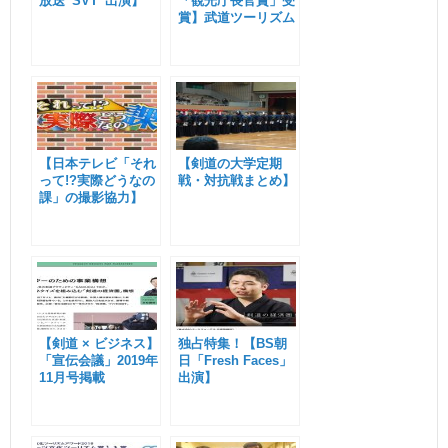
放送”SVT”出演】
「観光庁長官賞」受
賞】武道ツーリズム
【日本テレビ「それ
【剣道の大学定期
って!?実際どうなの
戦・対抗戦まとめ】
課」の撮影協力】
【剣道 × ビジネス】
独占特集！【BS朝
「宣伝会議」2019年
日「Fresh Faces」
11月号掲載
出演】