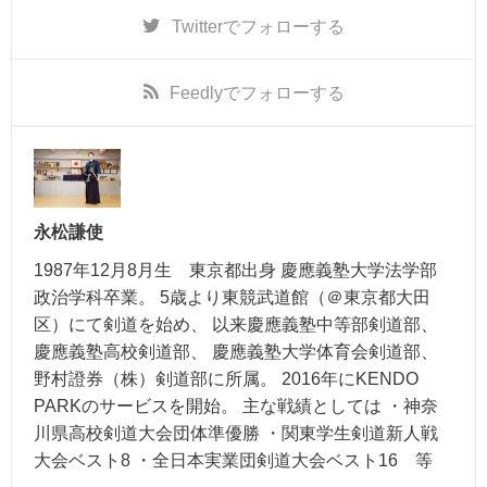
Twitter
でフォローする
Feedly
でフォローする
永松謙使
1987年12月8月生 東京都出身 慶應義塾大学法学部
政治学科卒業。 5歳より東競武道館（＠東京都大田
区）にて剣道を始め、 以来慶應義塾中等部剣道部、
慶應義塾高校剣道部、 慶應義塾大学体育会剣道部、
野村證券（株）剣道部に所属。 2016年にKENDO
PARKのサービスを開始。 主な戦績としては ・神奈
川県高校剣道大会団体準優勝 ・関東学生剣道新人戦
大会ベスト8 ・全日本実業団剣道大会ベスト16 等